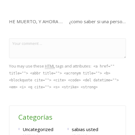
HE MUERTO, Y AHORA QUE ?
¿como saber si una persona es hipocrita o no.?
You may use these
HTML
tags and attributes:
<a href=""
title=""> <abbr title=""> <acronym title=""> <b>
<blockquote cite=""> <cite> <code> <del datetime="">
<em> <i> <q cite=""> <s> <strike> <strong>
Categorías
Uncategorized
sabias usted