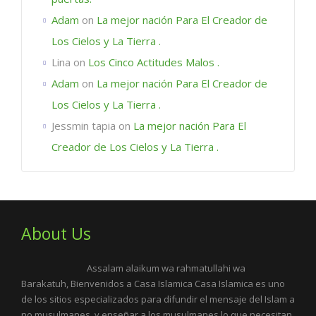
Adam
on
La mejor nación Para El Creador de
Los Cielos y La Tierra .
Lina
on
Los Cinco Actitudes Malos .
Adam
on
La mejor nación Para El Creador de
Los Cielos y La Tierra .
Jessmin tapia
on
La mejor nación Para El
Creador de Los Cielos y La Tierra .
About Us
Assalam alaikum wa rahmatullahi wa
Barakatuh, Bienvenidos a Casa Islamica Casa Islamica es uno
de los sitios especializados para difundir el mensaje del Islam a
no musulmanes, y enseñar a los musulmanes lo que necesitan