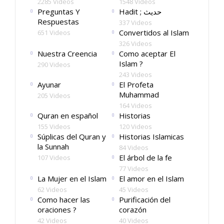
2285 Videos
1548 Videos
Preguntas Y
Hadit ; حديث
Respuestas
337 Videos
Convertidos al Islam
651 Videos
326 Videos
Nuestra Creencia
Como aceptar El
Islam ?
290 Videos
243 Videos
Ayunar
El Profeta
Muhammad
205 Videos
164 Videos
Quran en español
Historias
155 Videos
120 Videos
Súplicas del Quran y
Historias Islamicas
la Sunnah
84 Videos
El árbol de la fe
107 Videos
77 Videos
La Mujer en el Islam
El amor en el Islam
62 Videos
45 Videos
Como hacer las
Purificación del
oraciones ?
corazón
42 Videos
40 Videos