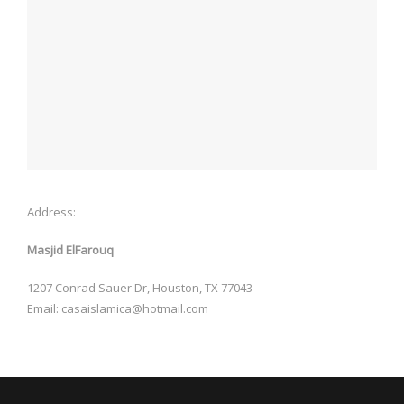
Address:
Masjid ElFarouq
1207 Conrad Sauer Dr, Houston, TX 77043
Email: casaislamica@hotmail.com