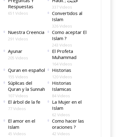
Preguntas Y
Hadit ; حديث
Respuestas
337 Videos
Convertidos al
651 Videos
Islam
326 Videos
Nuestra Creencia
Como aceptar El
Islam ?
291 Videos
243 Videos
Ayunar
El Profeta
Muhammad
205 Videos
164 Videos
Quran en español
Historias
155 Videos
120 Videos
Súplicas del
Historias
Quran y la Sunnah
Islamicas
107 Videos
84 Videos
El árbol de la fe
La Mujer en el
Islam
77 Videos
62 Videos
El amor en el
Como hacer las
Islam
oraciones ?
45 Videos
42 Videos