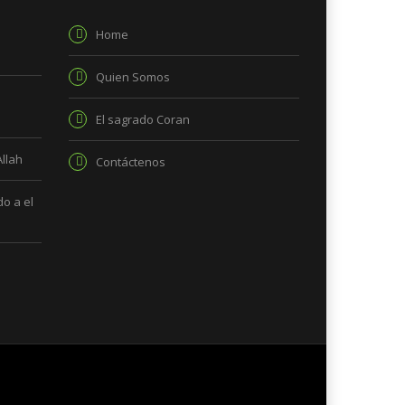
Home
Quien Somos
El sagrado Coran
Allah
Contáctenos
o a el