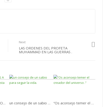
Next
LAS ORDENES DEL PROFETA
MUHAMMAD EN LAS GUERRAS .
LA PREGUNTA DE DIOS A JESUS ( La paz De Dios esta con el )
un consejo de un sabio para seguir la vida.
“Os aconsejo temer el creador del universo .”