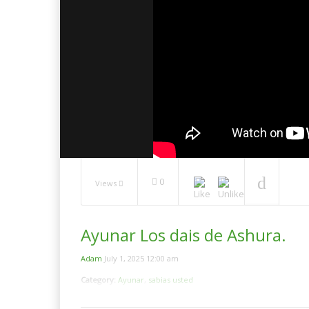
Mi expe
del ra
NOW PLAYING
0
Views
Los Musulmanes Durante
Los Últ
El Mes Del Ramadán .
Ramad
Después el Mes del
Ayunar Los dais de Ashura.
Ramadan
Los 6 
Adam
July 1, 2025 12:00 am
Category:
Ayunar
,
sabias usted