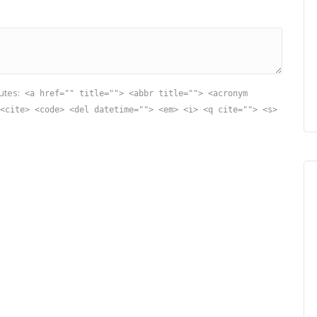
utes:
<a href="" title=""> <abbr title=""> <acronym
<cite> <code> <del datetime=""> <em> <i> <q cite=""> <s>