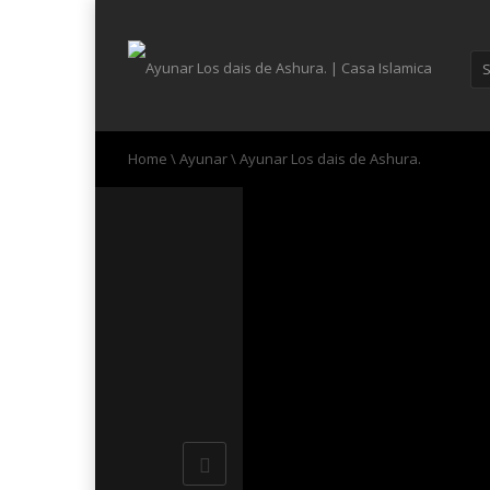
Home
\
Ayunar
\
Ayunar Los dais de Ashura.