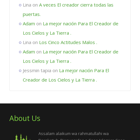
Lina
on
A veces El creador cierra todas las
puertas.
Adam
on
La mejor nación Para El Creador de
Los Cielos y La Tierra .
Lina
on
Los Cinco Actitudes Malos .
Adam
on
La mejor nación Para El Creador de
Los Cielos y La Tierra .
Jessmin tapia
on
La mejor nación Para El
Creador de Los Cielos y La Tierra .
About Us
Assalam alaikum wa rahmatullahi wa