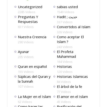
Uncategorized
sabias usted
2285 Videos
1549 Videos
Preguntas Y
Hadit ; حديث
Respuestas
337 Videos
Convertidos al Islam
651 Videos
326 Videos
Nuestra Creencia
Como aceptar El
Islam ?
290 Videos
243 Videos
Ayunar
El Profeta
Muhammad
205 Videos
164 Videos
Quran en español
Historias
155 Videos
120 Videos
Súplicas del Quran y
Historias Islamicas
la Sunnah
84 Videos
El árbol de la fe
107 Videos
77 Videos
La Mujer en el Islam
El amor en el Islam
62 Videos
45 Videos
Como hacer las
Purificación del