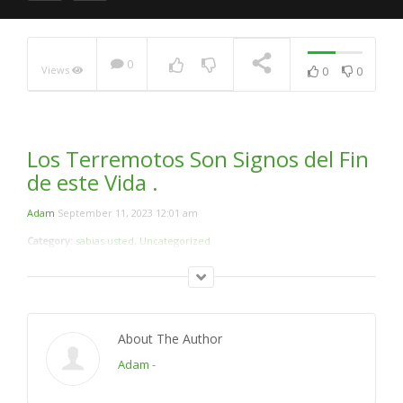
Comparación Entre El
0
Views
0
0
Creador Y Jesús.
(Respuesta a ; Lider
Musulmanes Temen La
Muerte)
NOW PLAYING
Los Terremotos Son Signos del Fin
de este Vida .
Adam
September 11, 2023 12:01 am
Category:
sabias usted
,
Uncategorized
About The Author
Adam
-