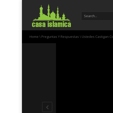
Home
\
Preguntas Y Respuestas
\
Ustedes Castigan Co