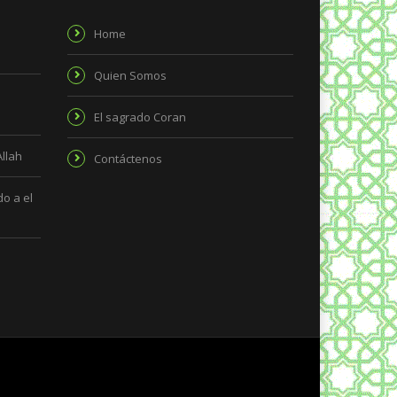
Home
Quien Somos
El sagrado Coran
Allah
Contáctenos
o a el