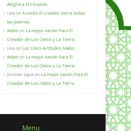
Alegría a El Corazón.
Lina
on
A veces El creador cierra todas
las puertas.
Adam
on
La mejor nación Para El
Creador de Los Cielos y La Tierra .
Lina
on
Los Cinco Actitudes Malos .
Adam
on
La mejor nación Para El
Creador de Los Cielos y La Tierra .
Jessmin tapia
on
La mejor nación Para El
Creador de Los Cielos y La Tierra .
Menu