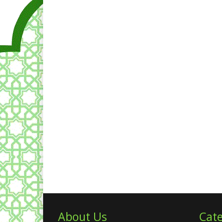
About Us
Cate