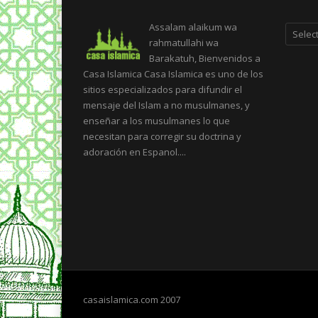
Categor
Assalam alaikum wa
rahmatullahi wa
Barakatuh, Bienvenidos a
Casa Islamica Casa Islamica es uno de los
sitios especializados para difundir el
mensaje del Islam a no musulmanes, y
enseñar a los musulmanes lo que
necesitan para corregir su doctrina y
adoración en Espanol....
casaislamica.com 2007