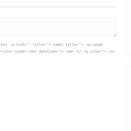
utes:
<a href="" title=""> <abbr title=""> <acronym
<cite> <code> <del datetime=""> <em> <i> <q cite=""> <s>