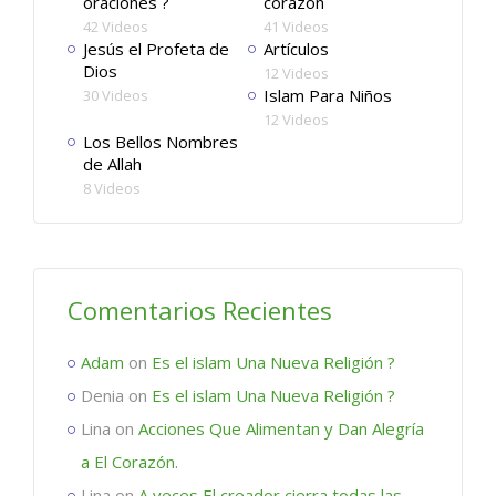
oraciones ?
corazón
42 Videos
41 Videos
Jesús el Profeta de
Artículos
Dios
12 Videos
Islam Para Niños
30 Videos
12 Videos
Los Bellos Nombres
de Allah
8 Videos
Comentarios Recientes
Adam
on
Es el islam Una Nueva Religión ?
Denia
on
Es el islam Una Nueva Religión ?
Lina
on
Acciones Que Alimentan y Dan Alegría
a El Corazón.
Lina
on
A veces El creador cierra todas las