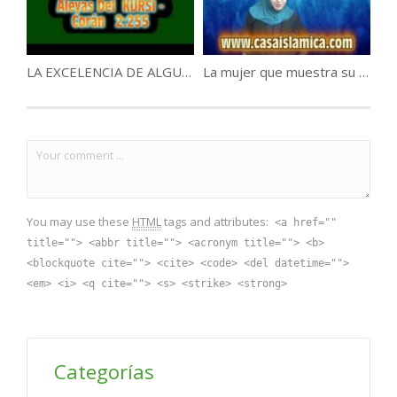
LA EXCELENCIA DE ALGUNOS CAPITULOS DEL CORAN.
La mujer que muestra su cuerpo públicamente
You may use these
HTML
tags and attributes:
<a href=""
title=""> <abbr title=""> <acronym title=""> <b>
<blockquote cite=""> <cite> <code> <del datetime="">
<em> <i> <q cite=""> <s> <strike> <strong>
Categorías