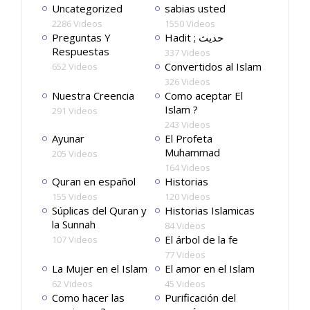
Uncategorized
sabias usted
2286 Videos
1550 Videos
Preguntas Y
Hadit ; حديث
Respuestas
337 Videos
Convertidos al Islam
652 Videos
326 Videos
Nuestra Creencia
Como aceptar El
Islam ?
291 Videos
243 Videos
Ayunar
El Profeta
Muhammad
205 Videos
164 Videos
Quran en español
Historias
155 Videos
120 Videos
Súplicas del Quran y
Historias Islamicas
la Sunnah
84 Videos
El árbol de la fe
107 Videos
77 Videos
La Mujer en el Islam
El amor en el Islam
62 Videos
45 Videos
Como hacer las
Purificación del