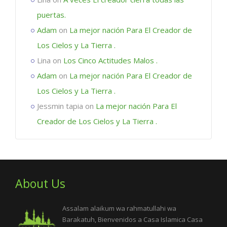
puertas.
Adam
on
La mejor nación Para El Creador de
Los Cielos y La Tierra .
Lina
on
Los Cinco Actitudes Malos .
Adam
on
La mejor nación Para El Creador de
Los Cielos y La Tierra .
Jessmin tapia
on
La mejor nación Para El
Creador de Los Cielos y La Tierra .
About Us
Assalam alaikum wa rahmatullahi wa
Barakatuh, Bienvenidos a Casa Islamica Casa