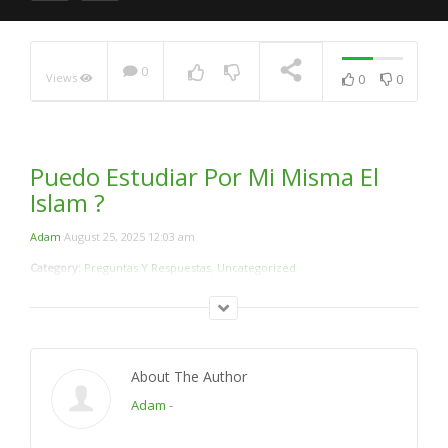
0
Views
0
0
Imam Hasan Al-Basri
NOW PLAYING
Puedo Estudiar Por Mi Misma El
Islam ?
Adam
August 25, 2025 12:03 am
Category:
Preguntas Y Respuestas
,
Uncategorized
About The Author
Adam
-