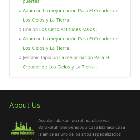
puertas.
Adam
on
La mejor nación Para El Creador de
Los Cielos y La Tierra .
Lina
on
Los Cinco Actitudes Malos .
Adam
on
La mejor nación Para El Creador de
Los Cielos y La Tierra .
Jessmin tapia
on
La mejor nación Para El
Creador de Los Cielos y La Tierra .
About Us
Assalam alaikum wa rahmatullahi wa
Barakatuh, Bienvenidos a Casa Islamica Casa
Islamica es uno de los sitios especializados