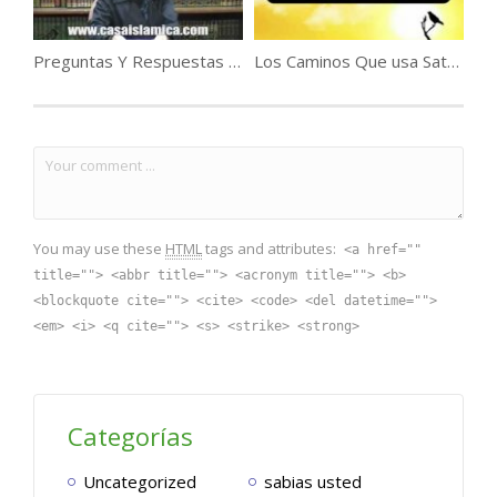
Preguntas Y Respuestas Sobre El Islam .
Los Caminos Que usa Satán Para Seducirnos .
You may use these
HTML
tags and attributes:
<a href=""
title=""> <abbr title=""> <acronym title=""> <b>
<blockquote cite=""> <cite> <code> <del datetime="">
<em> <i> <q cite=""> <s> <strike> <strong>
Categorías
Uncategorized
sabias usted