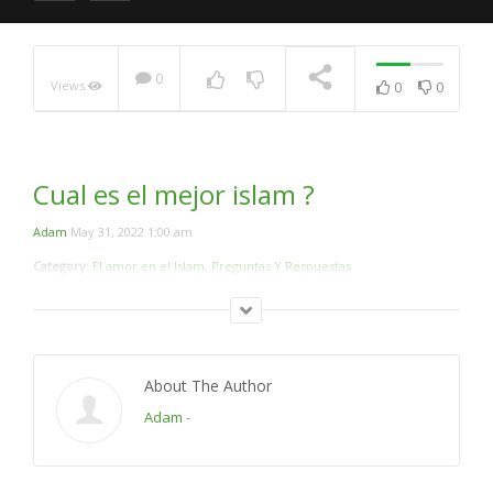
0
Views
0
0
Que Dijo El Profeta
Muhammad sobre El
Futuro del Islam ?
NOW PLAYING
Cual es el mejor islam ?
Adam
May 31, 2022 1:00 am
Category:
El amor en el Islam
,
Preguntas Y Respuestas
About The Author
Adam
-