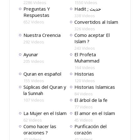
2286 Videos
1550 Videos
Preguntas Y
Hadit ; حديث
Respuestas
338 Videos
Convertidos al Islam
652 Videos
326 Videos
Nuestra Creencia
Como aceptar El
Islam ?
292 Videos
243 Videos
Ayunar
El Profeta
Muhammad
205 Videos
164 Videos
Quran en español
Historias
155 Videos
120 Videos
Súplicas del Quran y
Historias Islamicas
la Sunnah
84 Videos
El árbol de la fe
107 Videos
77 Videos
La Mujer en el Islam
El amor en el Islam
62 Videos
45 Videos
Como hacer las
Purificación del
oraciones ?
corazón
42 Videos
41 Videos