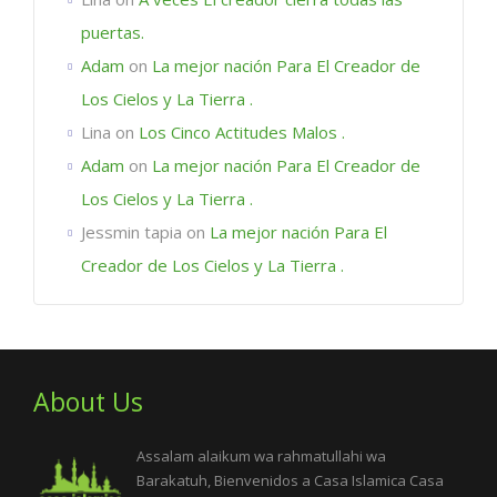
puertas.
Adam
on
La mejor nación Para El Creador de
Los Cielos y La Tierra .
Lina
on
Los Cinco Actitudes Malos .
Adam
on
La mejor nación Para El Creador de
Los Cielos y La Tierra .
Jessmin tapia
on
La mejor nación Para El
Creador de Los Cielos y La Tierra .
About Us
Assalam alaikum wa rahmatullahi wa
Barakatuh, Bienvenidos a Casa Islamica Casa