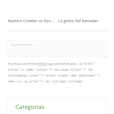
Nuestro Creador os hizo el favor de guiaros a la fe .
La gente Del Ramadan .
You may use these
HTML
tags and attributes:
<a href=""
title=""> <abbr title=""> <acronym title=""> <b>
<blockquote cite=""> <cite> <code> <del datetime="">
<em> <i> <q cite=""> <s> <strike> <strong>
Categorías