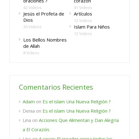
oraciones ?
corazón
42 Videos
41 Videos
Jesús el Profeta de
Artículos
Dios
12 Videos
Islam Para Niños
30 Videos
12 Videos
Los Bellos Nombres
de Allah
8 Videos
Comentarios Recientes
Adam
on
Es el islam Una Nueva Religión ?
Denia
on
Es el islam Una Nueva Religión ?
Lina
on
Acciones Que Alimentan y Dan Alegría
a El Corazón.
Lina
on
A veces El creador cierra todas las