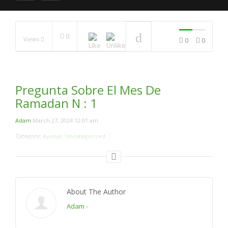
0
Views
0
0
Mi experiencia del ayuno
del ramadán #4
NOW PLAYING
Pregunta Sobre El Mes De
Ramadan N : 1
Adam
March 27, 2024 12:01 am
Category:
Ayunar
,
Uncategorized
About The Author
Adam
-