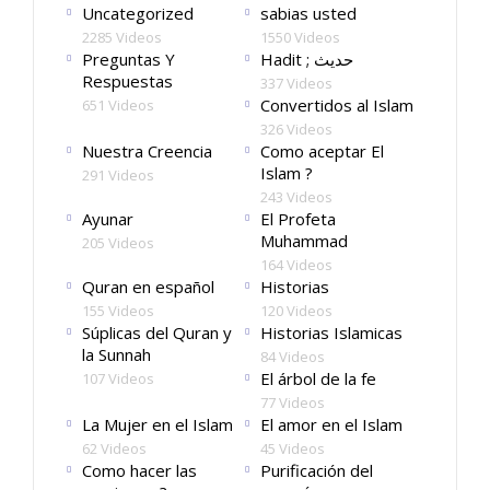
Uncategorized
sabias usted
2285 Videos
1550 Videos
Preguntas Y
Hadit ; حديث
Respuestas
337 Videos
Convertidos al Islam
651 Videos
326 Videos
Nuestra Creencia
Como aceptar El
Islam ?
291 Videos
243 Videos
Ayunar
El Profeta
Muhammad
205 Videos
164 Videos
Quran en español
Historias
155 Videos
120 Videos
Súplicas del Quran y
Historias Islamicas
la Sunnah
84 Videos
El árbol de la fe
107 Videos
77 Videos
La Mujer en el Islam
El amor en el Islam
62 Videos
45 Videos
Como hacer las
Purificación del