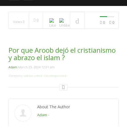
0
Views
0
0
El miedo de Aceptar el
Islam .Me Familia Esta En
Contra .
NOW PLAYING
Por que Aroob dejó el cristianismo
y abrazo el islam ?
Adam
March 23, 2024 12:01 am
Category:
sabias usted
,
Uncategorized
About The Author
Adam
-