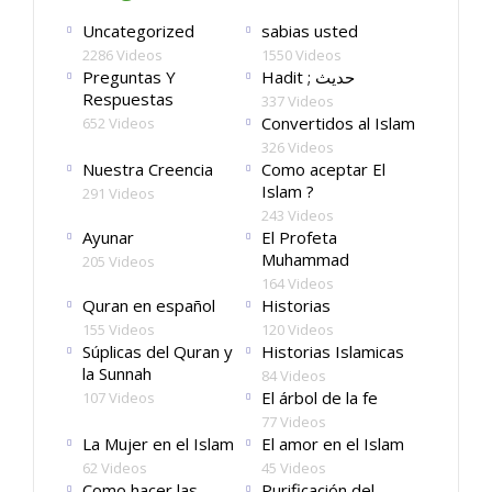
Uncategorized
sabias usted
2286 Videos
1550 Videos
Preguntas Y
Hadit ; حديث
Respuestas
337 Videos
Convertidos al Islam
652 Videos
326 Videos
Nuestra Creencia
Como aceptar El
Islam ?
291 Videos
243 Videos
Ayunar
El Profeta
Muhammad
205 Videos
164 Videos
Quran en español
Historias
155 Videos
120 Videos
Súplicas del Quran y
Historias Islamicas
la Sunnah
84 Videos
El árbol de la fe
107 Videos
77 Videos
La Mujer en el Islam
El amor en el Islam
62 Videos
45 Videos
Como hacer las
Purificación del