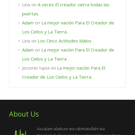
Lina
on
A veces El creador cierra todas las
puertas.
Adam
on
La mejor nación Para El Creador de
Los Cielos y La Tierra .
Lina
on
Los Cinco Actitudes Malos .
Adam
on
La mejor nación Para El Creador de
Los Cielos y La Tierra .
Jessmin tapia
on
La mejor nación Para El
Creador de Los Cielos y La Tierra .
About Us
Assalam alaikum wa rahmatullahi wa