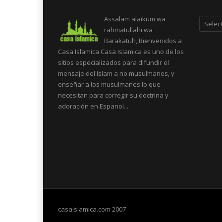
Categor
Assalam alaikum wa
rahmatullahi wa
Barakatuh, Bienvenidos a
Casa Islamica Casa Islamica es uno de los
sitios especializados para difundir el
mensaje del Islam a no musulmanes, y
enseñar a los musulmanes lo que
necesitan para corregir su doctrina y
adoración en Espanol....
casaislamica.com 2007