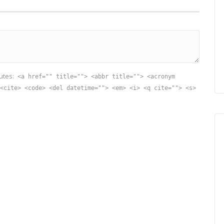
utes:
<a href="" title=""> <abbr title=""> <acronym
<cite> <code> <del datetime=""> <em> <i> <q cite=""> <s>