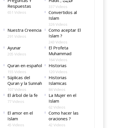
Preguntas Y
Hadit ; حديث
Respuestas
337 Videos
Convertidos al
651 Videos
Islam
326 Videos
Nuestra Creencia
Como aceptar El
Islam ?
291 Videos
243 Videos
Ayunar
El Profeta
Muhammad
205 Videos
164 Videos
Quran en español
Historias
155 Videos
120 Videos
Súplicas del
Historias
Quran y la Sunnah
Islamicas
107 Videos
84 Videos
El árbol de la fe
La Mujer en el
Islam
77 Videos
62 Videos
El amor en el
Como hacer las
Islam
oraciones ?
45 Videos
42 Videos