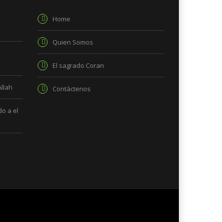
Home
Quien Somos
El sagrado Coran
Allah
Contáctenos
o a el