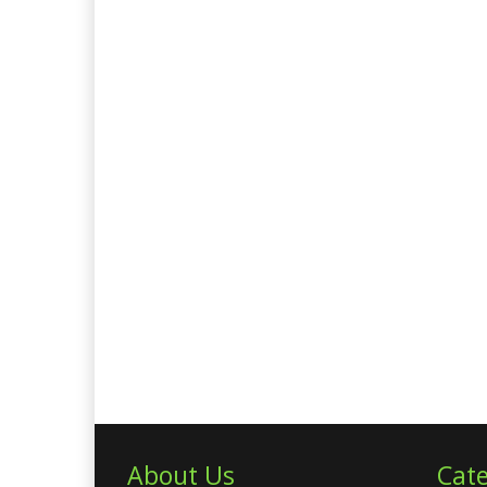
About Us
Cate