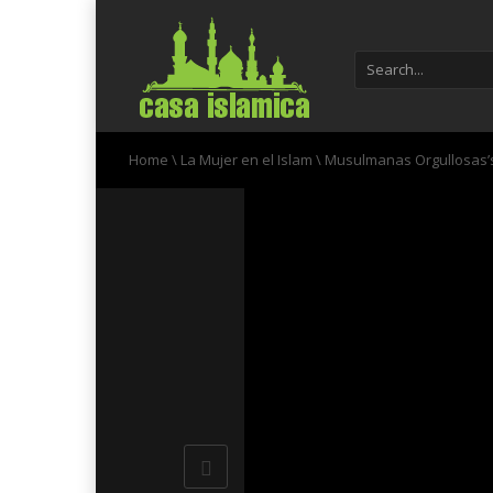
Home
\
La Mujer en el Islam
\
Musulmanas Orgullosas’