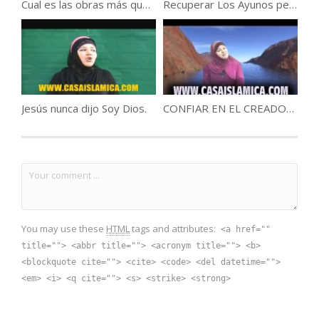
Cual es las obras más queridas por nuestro creador?
Recuperar Los Ayunos perdidos de Ramadan .
Jesús nunca dijo Soy Dios.
CONFIAR EN EL CREADOR DE LOS CIELOS Y LA TIERRA .
You may use these
HTML
tags and attributes:
<a href=""
title=""> <abbr title=""> <acronym title=""> <b>
<blockquote cite=""> <cite> <code> <del datetime="">
<em> <i> <q cite=""> <s> <strike> <strong>