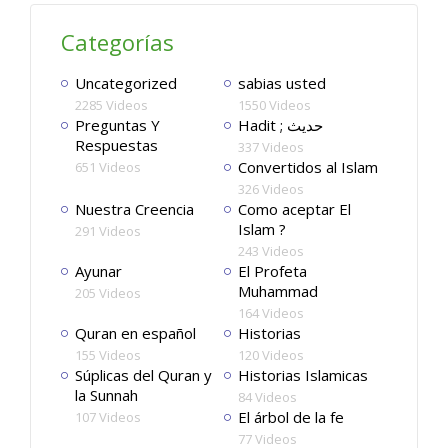
Categorías
Uncategorized
sabias usted
2285 Videos
1550 Videos
Preguntas Y
Hadit ; حديث
Respuestas
337 Videos
Convertidos al Islam
651 Videos
326 Videos
Nuestra Creencia
Como aceptar El
Islam ?
291 Videos
243 Videos
Ayunar
El Profeta
Muhammad
205 Videos
164 Videos
Quran en español
Historias
155 Videos
120 Videos
Súplicas del Quran y
Historias Islamicas
la Sunnah
84 Videos
El árbol de la fe
107 Videos
77 Videos