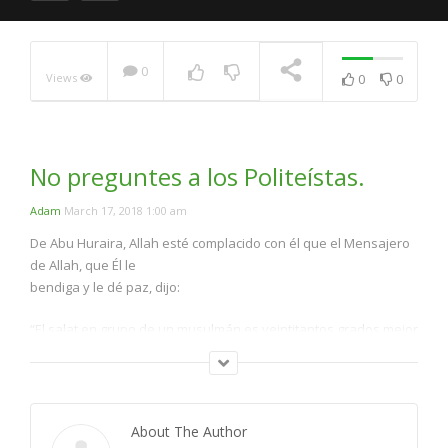
0
Views
0
0
El miedo de Aceptar el
Islam .Me Familia Esta En
Contra .
NOW PLAYING
No preguntes a los Politeístas.
Adam
March 17, 2018 1:00 am
De Abu Huraira, Allah esté complacido con él que el Mensajero
de Allah, que Él le
bendiga y le dé paz, dijo:
“El salat en grupo de un musulmán es veintitantos grados mejor
que si lo hace solo en
su trabajo o en su casa. Y eso es porque si uno de vosotros
hace el wudú con esmero,
luego va a la mezquita con el único propósito de hacer el salat y
About The Author
sin otro motivo que le