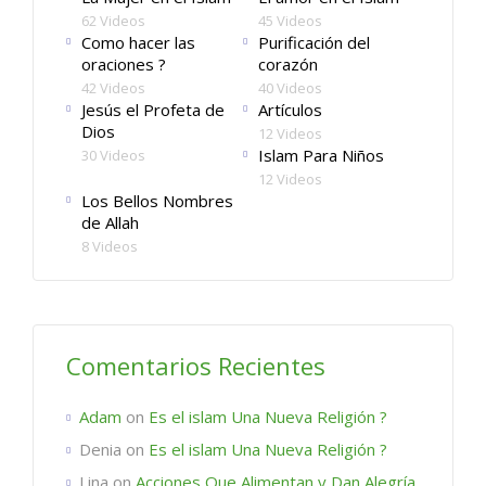
62 Videos
45 Videos
Como hacer las
Purificación del
oraciones ?
corazón
42 Videos
40 Videos
Jesús el Profeta de
Artículos
Dios
12 Videos
Islam Para Niños
30 Videos
12 Videos
Los Bellos Nombres
de Allah
8 Videos
Comentarios Recientes
Adam
on
Es el islam Una Nueva Religión ?
Denia
on
Es el islam Una Nueva Religión ?
Lina
on
Acciones Que Alimentan y Dan Alegría