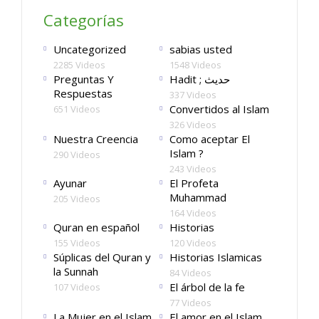
Categorías
Uncategorized
sabias usted
2285 Videos
1548 Videos
Preguntas Y
Hadit ; حديث
Respuestas
337 Videos
Convertidos al Islam
651 Videos
326 Videos
Nuestra Creencia
Como aceptar El
Islam ?
290 Videos
243 Videos
Ayunar
El Profeta
Muhammad
205 Videos
164 Videos
Quran en español
Historias
155 Videos
120 Videos
Súplicas del Quran y
Historias Islamicas
la Sunnah
84 Videos
El árbol de la fe
107 Videos
77 Videos
La Mujer en el Islam
El amor en el Islam