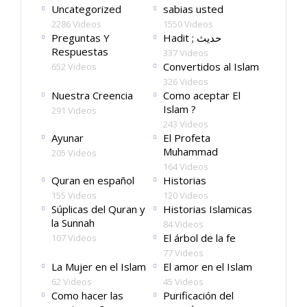
Uncategorized
sabias usted
2286 Videos
1550 Videos
Preguntas Y
Hadit ; حديث
Respuestas
337 Videos
Convertidos al Islam
652 Videos
326 Videos
Nuestra Creencia
Como aceptar El
Islam ?
291 Videos
243 Videos
Ayunar
El Profeta
Muhammad
205 Videos
164 Videos
Quran en español
Historias
155 Videos
120 Videos
Súplicas del Quran y
Historias Islamicas
la Sunnah
84 Videos
El árbol de la fe
107 Videos
77 Videos
La Mujer en el Islam
El amor en el Islam
62 Videos
45 Videos
Como hacer las
Purificación del