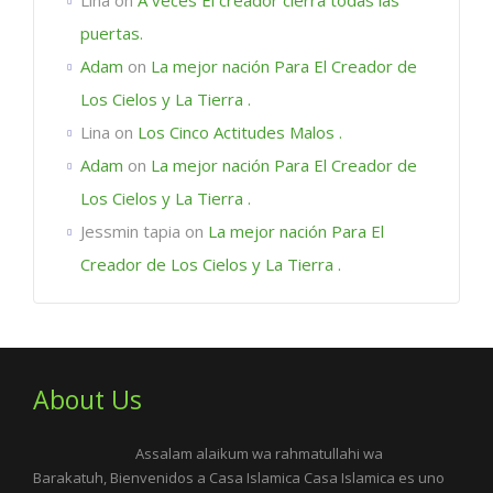
puertas.
Adam
on
La mejor nación Para El Creador de
Los Cielos y La Tierra .
Lina
on
Los Cinco Actitudes Malos .
Adam
on
La mejor nación Para El Creador de
Los Cielos y La Tierra .
Jessmin tapia
on
La mejor nación Para El
Creador de Los Cielos y La Tierra .
About Us
Assalam alaikum wa rahmatullahi wa
Barakatuh, Bienvenidos a Casa Islamica Casa Islamica es uno