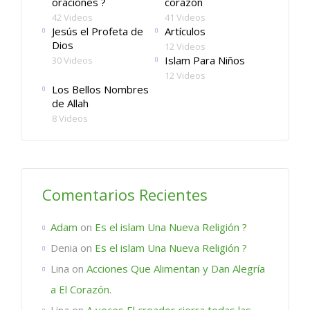
oraciones ?
corazón
42 Videos
41 Videos
Jesús el Profeta de
Artículos
Dios
12 Videos
Islam Para Niños
30 Videos
12 Videos
Los Bellos Nombres
de Allah
8 Videos
Comentarios Recientes
Adam
on
Es el islam Una Nueva Religión ?
Denia
on
Es el islam Una Nueva Religión ?
Lina
on
Acciones Que Alimentan y Dan Alegría
a El Corazón.
Lina
on
A veces El creador cierra todas las