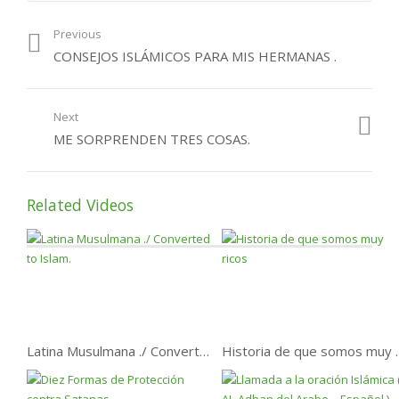
¿Por qué podemos
Previous
perder el paraíso?
CONSEJOS ISLÁMICOS PARA MIS HERMANAS .
Next
ME SORPRENDEN TRES COSAS.
Related Videos
Latina Musulmana ./ Converted to Islam.
Historia de 