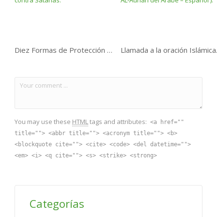
Diez Formas de Protección contra Satanas.
Llamada a la o
You may use these
HTML
tags and attributes:
<a href=""
title=""> <abbr title=""> <acronym title=""> <b>
<blockquote cite=""> <cite> <code> <del datetime="">
<em> <i> <q cite=""> <s> <strike> <strong>
Categorías