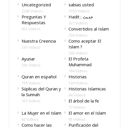
Uncategorized
sabias usted
2286 Videos
1550 Videos
Preguntas Y
Hadit ; حديث
Respuestas
337 Videos
Convertidos al Islam
652 Videos
326 Videos
Nuestra Creencia
Como aceptar El
Islam ?
291 Videos
243 Videos
Ayunar
El Profeta
Muhammad
205 Videos
164 Videos
Quran en español
Historias
155 Videos
120 Videos
Súplicas del Quran y
Historias Islamicas
la Sunnah
84 Videos
El árbol de la fe
107 Videos
77 Videos
La Mujer en el Islam
El amor en el Islam
62 Videos
45 Videos
Como hacer las
Purificación del