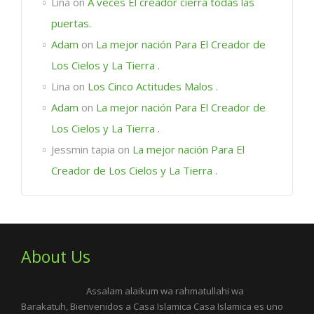
Lina
on
A veces El creador cierra todas las
puertas.
Adam
on
La mejor nación Para El Creador de
Los Cielos y La Tierra .
Lina
on
Los Cinco Actitudes Malos .
Adam
on
La mejor nación Para El Creador de
Los Cielos y La Tierra .
Jessmin tapia
on
La mejor nación Para El
Creador de Los Cielos y La Tierra .
About Us
Assalam alaikum wa rahmatullahi wa
Barakatuh, Bienvenidos a Casa Islamica Casa Islamica es uno