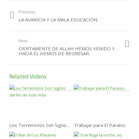
Una Casa en la parte más
baja del Paraiso
Previous
LA AVARICIA Y LA MALA EDUCACIÓN.
Algunos señales del fin
de este Vida
`Si te llega la noche, no
Next
esperes que te llegues la
manana….
CIERTAMENTE DE ALLAH HEMOS VENIDO Y
HACIA ÉL HEMOS DE REGRESAR.
El sagrado Coran .
Related Videos
Oh Dios, perdóname si tu
quieres !
Los Terremotos Son Signos del Fin de este Vida .
Trabajar para El Paraiso.