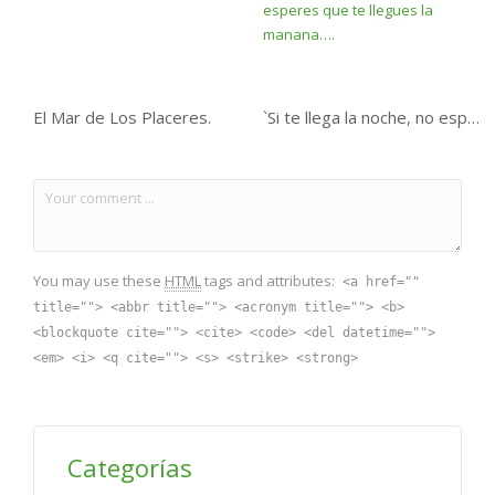
El Mar de Los Placeres.
`Si te llega la noche, no esperes que te llegues la manana….
You may use these
HTML
tags and attributes:
<a href=""
title=""> <abbr title=""> <acronym title=""> <b>
<blockquote cite=""> <cite> <code> <del datetime="">
<em> <i> <q cite=""> <s> <strike> <strong>
Categorías