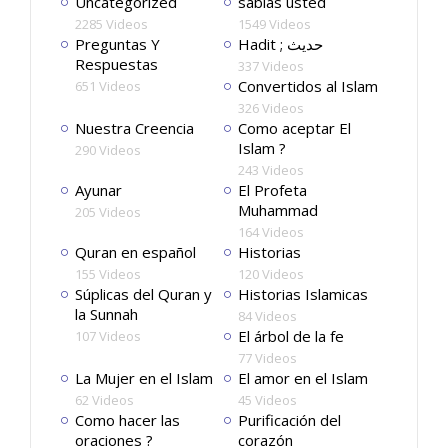
Uncategorized
sabias usted
2285 Videos
1549 Videos
Preguntas Y
Hadit ; حديث
Respuestas
337 Videos
Convertidos al Islam
651 Videos
326 Videos
Nuestra Creencia
Como aceptar El
Islam ?
290 Videos
243 Videos
Ayunar
El Profeta
Muhammad
205 Videos
164 Videos
Quran en español
Historias
155 Videos
120 Videos
Súplicas del Quran y
Historias Islamicas
la Sunnah
84 Videos
El árbol de la fe
107 Videos
77 Videos
La Mujer en el Islam
El amor en el Islam
62 Videos
45 Videos
Como hacer las
Purificación del
oraciones ?
corazón