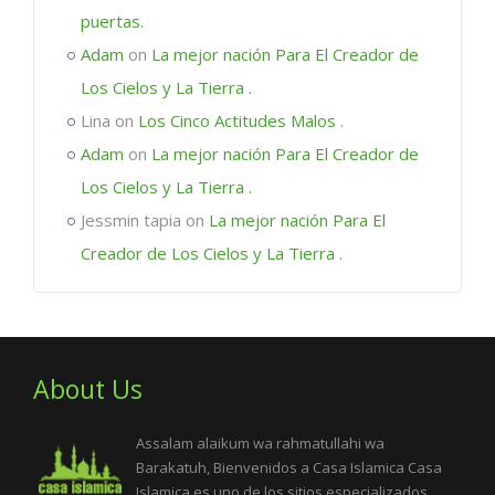
puertas.
Adam
on
La mejor nación Para El Creador de
Los Cielos y La Tierra .
Lina
on
Los Cinco Actitudes Malos .
Adam
on
La mejor nación Para El Creador de
Los Cielos y La Tierra .
Jessmin tapia
on
La mejor nación Para El
Creador de Los Cielos y La Tierra .
About Us
Assalam alaikum wa rahmatullahi wa
Barakatuh, Bienvenidos a Casa Islamica Casa
Islamica es uno de los sitios especializados