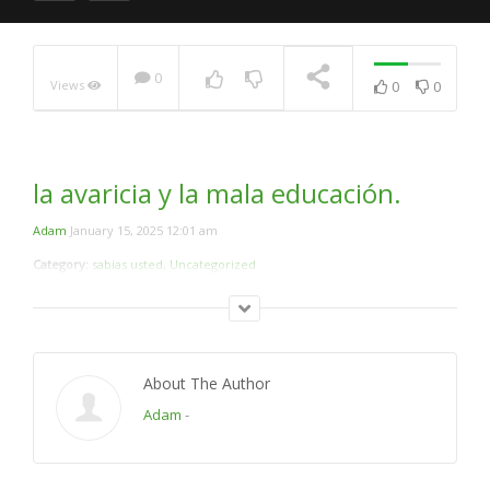
Comparación Entre El
0
Views
0
0
Creador Y Jesús.
(Respuesta a ; Lider
Musulmanes Temen La
Muerte)
NOW PLAYING
la avaricia y la mala educación.
Adam
January 15, 2025 12:01 am
Category:
sabias usted
,
Uncategorized
About The Author
Adam
-