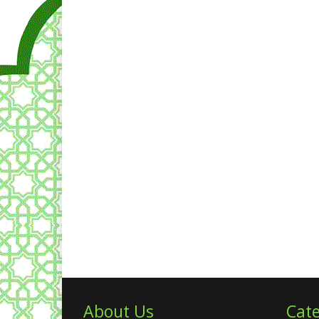
About Us
Cate