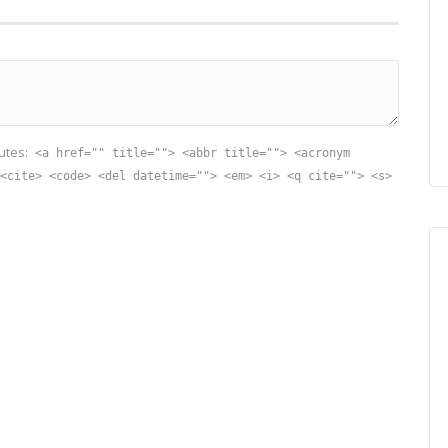
utes:
<a href="" title=""> <abbr title=""> <acronym
<cite> <code> <del datetime=""> <em> <i> <q cite=""> <s>