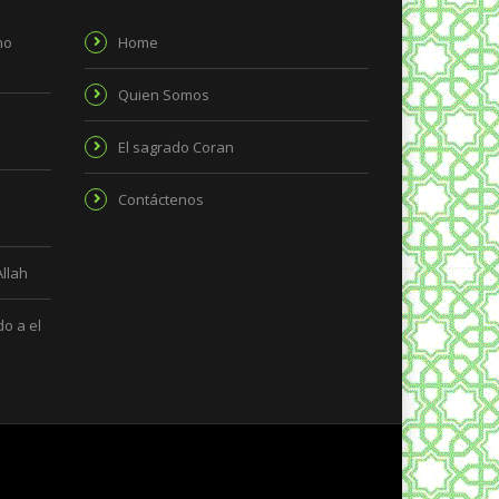
no
Home
Quien Somos
El sagrado Coran
Contáctenos
Allah
o a el