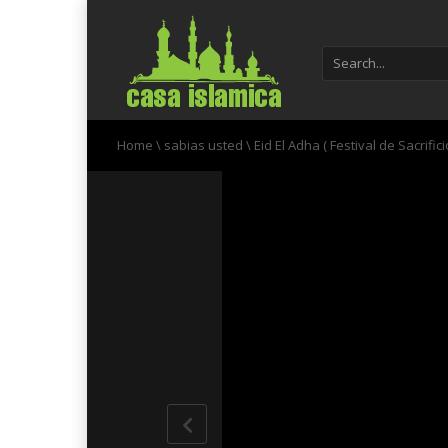
Home
\
sabias usted
\
Eid El Adha ( Festival de Sacrifici