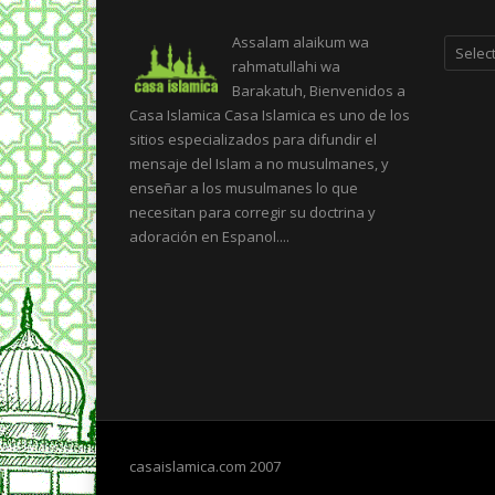
Categor
Assalam alaikum wa
rahmatullahi wa
Barakatuh, Bienvenidos a
Casa Islamica Casa Islamica es uno de los
sitios especializados para difundir el
mensaje del Islam a no musulmanes, y
enseñar a los musulmanes lo que
necesitan para corregir su doctrina y
adoración en Espanol....
casaislamica.com 2007