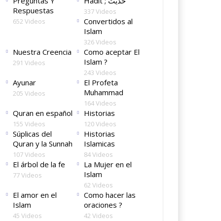
Preguntas Y
Hadit ; حديث
Respuestas
337 Videos
Convertidos al
652 Videos
Islam
326 Videos
Nuestra Creencia
Como aceptar El
Islam ?
291 Videos
243 Videos
Ayunar
El Profeta
Muhammad
205 Videos
164 Videos
Quran en español
Historias
155 Videos
120 Videos
Súplicas del
Historias
Quran y la Sunnah
Islamicas
107 Videos
84 Videos
El árbol de la fe
La Mujer en el
Islam
77 Videos
62 Videos
El amor en el
Como hacer las
Islam
oraciones ?
45 Videos
42 Videos