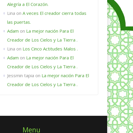
Alegría a El Corazón.
Lina
on
A veces El creador cierra todas
las puertas.
Adam
on
La mejor nación Para El
Creador de Los Cielos y La Tierra .
Lina
on
Los Cinco Actitudes Malos .
Adam
on
La mejor nación Para El
Creador de Los Cielos y La Tierra .
Jessmin tapia
on
La mejor nación Para El
Creador de Los Cielos y La Tierra .
Menu