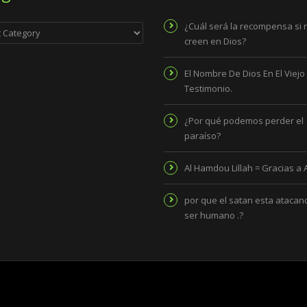
ies
¿Cuál será la recompensa si 
creen en Dios?
El Nombre De Dios En El Viejo
Testimonio.
¿Por qué podemos perder el
paraíso?
Al Hamdou Lillah = Gracias a 
por que el satan esta atacand
ser humano .?