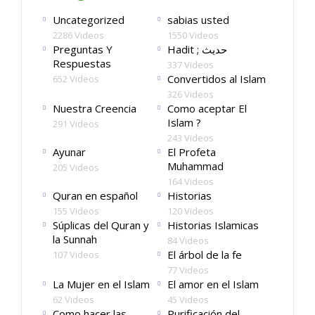
Uncategorized
sabias usted
2286 Videos
1550 Videos
Preguntas Y
Hadit ; حديث
Respuestas
337 Videos
Convertidos al Islam
652 Videos
326 Videos
Nuestra Creencia
Como aceptar El
Islam ?
291 Videos
243 Videos
Ayunar
El Profeta
Muhammad
205 Videos
164 Videos
Quran en español
Historias
155 Videos
120 Videos
Súplicas del Quran y
Historias Islamicas
la Sunnah
84 Videos
El árbol de la fe
107 Videos
77 Videos
La Mujer en el Islam
El amor en el Islam
62 Videos
45 Videos
Como hacer las
Purificación del