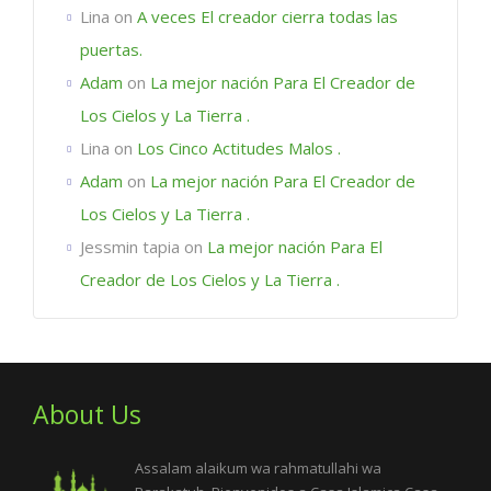
Lina
on
A veces El creador cierra todas las
puertas.
Adam
on
La mejor nación Para El Creador de
Los Cielos y La Tierra .
Lina
on
Los Cinco Actitudes Malos .
Adam
on
La mejor nación Para El Creador de
Los Cielos y La Tierra .
Jessmin tapia
on
La mejor nación Para El
Creador de Los Cielos y La Tierra .
About Us
Assalam alaikum wa rahmatullahi wa