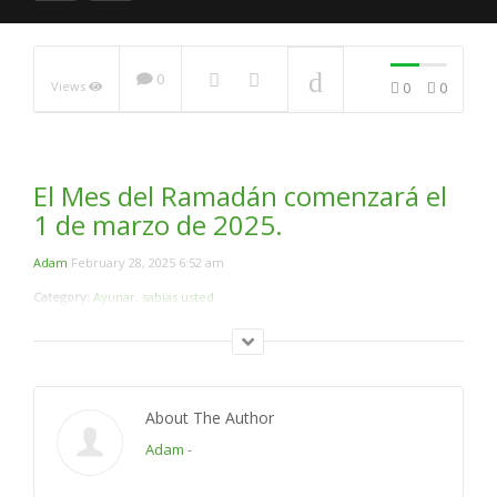
0
Views
0
0
Mi experiencia del ayuno
del ramadán #4
NOW PLAYING
El Mes del Ramadán comenzará el
1 de marzo de 2025.
Adam
February 28, 2025 6:52 am
Category:
Ayunar
,
sabias usted
About The Author
Adam
-