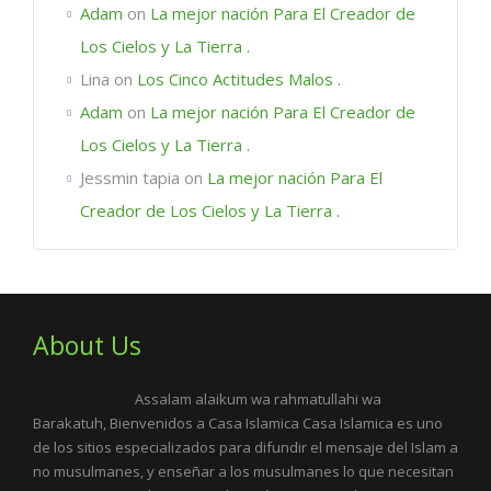
Adam
on
La mejor nación Para El Creador de
Los Cielos y La Tierra .
Lina
on
Los Cinco Actitudes Malos .
Adam
on
La mejor nación Para El Creador de
Los Cielos y La Tierra .
Jessmin tapia
on
La mejor nación Para El
Creador de Los Cielos y La Tierra .
About Us
Assalam alaikum wa rahmatullahi wa
Barakatuh, Bienvenidos a Casa Islamica Casa Islamica es uno
de los sitios especializados para difundir el mensaje del Islam a
no musulmanes, y enseñar a los musulmanes lo que necesitan