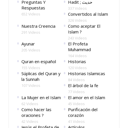
Preguntas Y
Hadit ; حديث
Respuestas
337 Videos
Convertidos al Islam
652 Videos
326 Videos
Nuestra Creencia
Como aceptar El
Islam ?
291 Videos
243 Videos
Ayunar
El Profeta
Muhammad
205 Videos
164 Videos
Quran en español
Historias
155 Videos
120 Videos
Súplicas del Quran y
Historias Islamicas
la Sunnah
84 Videos
El árbol de la fe
107 Videos
77 Videos
La Mujer en el Islam
El amor en el Islam
62 Videos
45 Videos
Como hacer las
Purificación del
oraciones ?
corazón
42 Videos
41 Videos
Jesús el Profeta de
Artículos