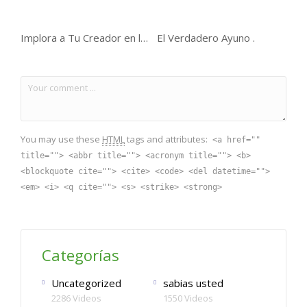
Implora a Tu Creador en lugar De Quejarte.
El Verdadero Ayuno .
You may use these
HTML
tags and attributes:
<a href=""
title=""> <abbr title=""> <acronym title=""> <b>
<blockquote cite=""> <cite> <code> <del datetime="">
<em> <i> <q cite=""> <s> <strike> <strong>
Categorías
Uncategorized
sabias usted
2286 Videos
1550 Videos