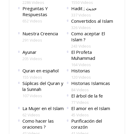
2286 Videos
1550 Videos
Preguntas Y
Hadit ; حديث
Respuestas
337 Videos
Convertidos al Islam
652 Videos
326 Videos
Nuestra Creencia
Como aceptar El
Islam ?
291 Videos
243 Videos
Ayunar
El Profeta
Muhammad
205 Videos
164 Videos
Quran en español
Historias
155 Videos
120 Videos
Súplicas del Quran y
Historias Islamicas
la Sunnah
84 Videos
El árbol de la fe
107 Videos
77 Videos
La Mujer en el Islam
El amor en el Islam
62 Videos
45 Videos
Como hacer las
Purificación del
oraciones ?
corazón
42 Videos
41 Videos