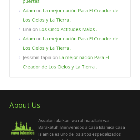
puertas.
Adam
on
La mejor nación Para El Creador de
Los Cielos y La Tierra .
Lina
on
Los Cinco Actitudes Malos .
Adam
on
La mejor nación Para El Creador de
Los Cielos y La Tierra .
Jessmin tapia
on
La mejor nación Para El
Creador de Los Cielos y La Tierra .
About Us
Assalam alaikum wa rahmatullahi wa
Barakatuh, Bienvenidos a Casa Islamica Casa
Islamica es uno de los sitios especializados