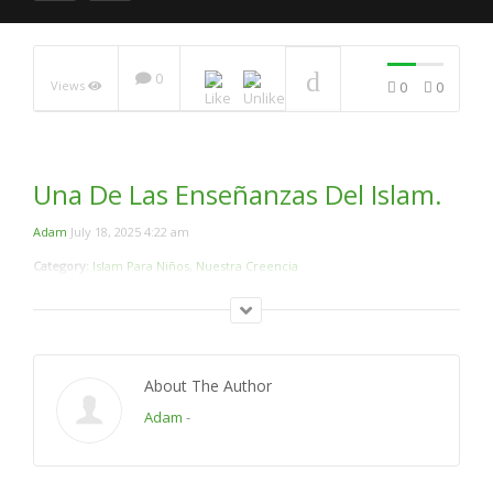
0
Views
0
0
¿Que Dijo El Profeta
Muhammad sobre El
Futuro del Islam?
NOW PLAYING
Una De Las Enseñanzas Del Islam.
Adam
July 18, 2025 4:22 am
Category:
Islam Para Niños
,
Nuestra Creencia
About The Author
Adam
-