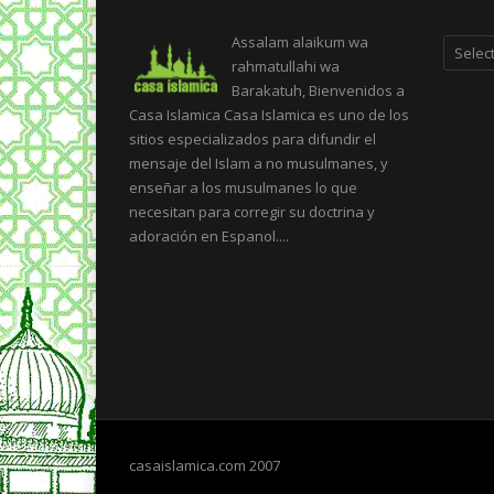
Categor
Assalam alaikum wa
rahmatullahi wa
Barakatuh, Bienvenidos a
Casa Islamica Casa Islamica es uno de los
sitios especializados para difundir el
mensaje del Islam a no musulmanes, y
enseñar a los musulmanes lo que
necesitan para corregir su doctrina y
adoración en Espanol....
casaislamica.com 2007