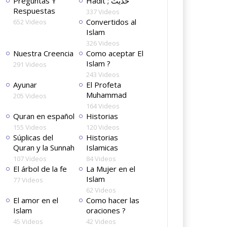
Preguntas Y
Hadit ; حديث
Respuestas
337 Videos
Convertidos al
652 Videos
Islam
326 Videos
Nuestra Creencia
Como aceptar El
Islam ?
291 Videos
243 Videos
Ayunar
El Profeta
Muhammad
205 Videos
164 Videos
Quran en español
Historias
155 Videos
120 Videos
Súplicas del
Historias
Quran y la Sunnah
Islamicas
107 Videos
84 Videos
El árbol de la fe
La Mujer en el
Islam
77 Videos
62 Videos
El amor en el
Como hacer las
Islam
oraciones ?
45 Videos
42 Videos