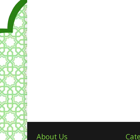
About Us
Cate