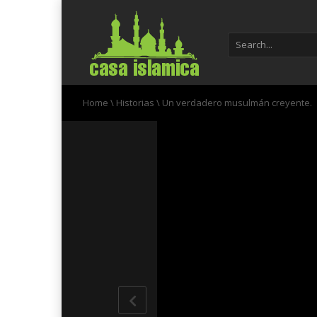
Home
\
Historias
\
Un verdadero musulmán creyente.