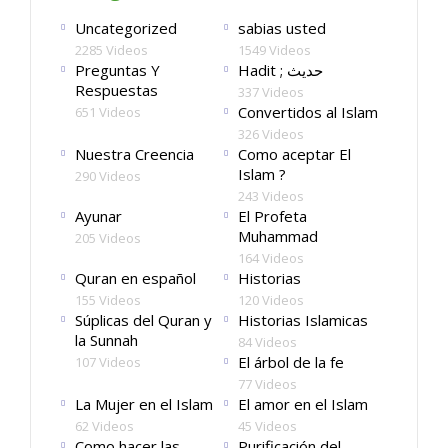
Uncategorized
sabias usted
2285 Videos
1549 Videos
Preguntas Y
Hadit ; حديث
Respuestas
337 Videos
Convertidos al Islam
651 Videos
326 Videos
Nuestra Creencia
Como aceptar El
Islam ?
290 Videos
243 Videos
Ayunar
El Profeta
Muhammad
205 Videos
164 Videos
Quran en español
Historias
155 Videos
120 Videos
Súplicas del Quran y
Historias Islamicas
la Sunnah
84 Videos
El árbol de la fe
107 Videos
77 Videos
La Mujer en el Islam
El amor en el Islam
62 Videos
45 Videos
Como hacer las
Purificación del