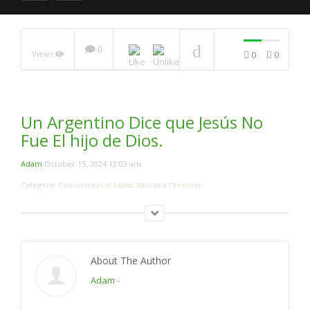
0
Views
0
0
UN MAESTRO DE LA
UNIVERSIDAD CON SU
HERMANA ACEPTARON
EL ISLAM
NOW PLAYING
Un Argentino Dice que Jesús No
Fue El hijo de Dios.
Adam
October 15, 2024 12:03 am
Category:
Convertidos al Islam
,
Nuestra Creencia
About The Author
Adam
-