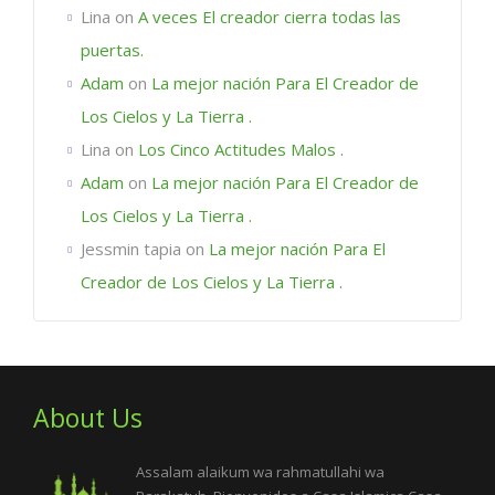
Lina
on
A veces El creador cierra todas las
puertas.
Adam
on
La mejor nación Para El Creador de
Los Cielos y La Tierra .
Lina
on
Los Cinco Actitudes Malos .
Adam
on
La mejor nación Para El Creador de
Los Cielos y La Tierra .
Jessmin tapia
on
La mejor nación Para El
Creador de Los Cielos y La Tierra .
About Us
Assalam alaikum wa rahmatullahi wa