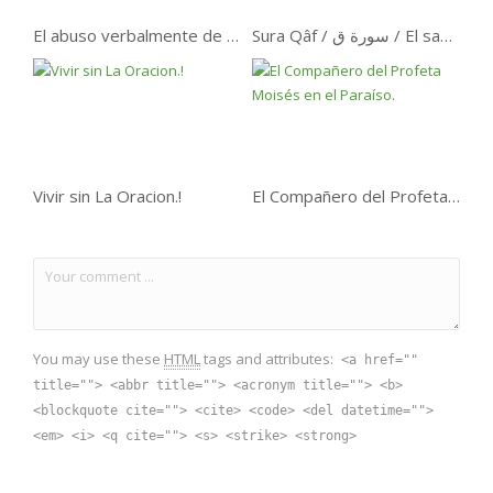
El abuso verbalmente de un musulman .
Sura Qâf / سورة ق / El sagrado Coran ( parte -1 )
Vivir sin La Oracion.!
El Compañero del Profeta Moisés en el Paraíso.
You may use these
HTML
tags and attributes:
<a href=""
title=""> <abbr title=""> <acronym title=""> <b>
<blockquote cite=""> <cite> <code> <del datetime="">
<em> <i> <q cite=""> <s> <strike> <strong>