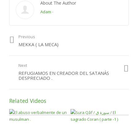
About The Author
¿Por qué podemos
Category:
sabias usted
,
Uncategorized
Adam
-
perder el paraíso?
Previous
MEKKA ( LA MECA)
Next
REFUGIAMOS EN CREADOR DEL SATANÁS
DESPRECIADO .
Related Videos