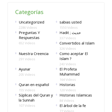
Categorías
Uncategorized
sabias usted
2286 Videos
1550 Videos
Preguntas Y
Hadit ; حديث
Respuestas
337 Videos
Convertidos al Islam
652 Videos
326 Videos
Nuestra Creencia
Como aceptar El
Islam ?
291 Videos
243 Videos
Ayunar
El Profeta
Muhammad
205 Videos
164 Videos
Quran en español
Historias
155 Videos
120 Videos
Súplicas del Quran y
Historias Islamicas
la Sunnah
84 Videos
El árbol de la fe
107 Videos
77 Videos