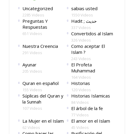
Uncategorized
sabias usted
2285 Videos
1550 Videos
Preguntas Y
Hadit ; حديث
Respuestas
337 Videos
Convertidos al Islam
651 Videos
326 Videos
Nuestra Creencia
Como aceptar El
Islam ?
291 Videos
243 Videos
Ayunar
El Profeta
Muhammad
205 Videos
164 Videos
Quran en español
Historias
155 Videos
120 Videos
Súplicas del Quran y
Historias Islamicas
la Sunnah
84 Videos
El árbol de la fe
107 Videos
77 Videos
La Mujer en el Islam
El amor en el Islam
62 Videos
45 Videos
Como hacer las
Purificación del