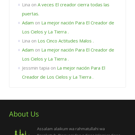
Lina
on
A veces El creador cierra todas las
puertas.
Adam
on
La mejor nación Para El Creador de
Los Cielos y La Tierra .
Lina
on
Los Cinco Actitudes Malos .
Adam
on
La mejor nación Para El Creador de
Los Cielos y La Tierra .
Jessmin tapia
on
La mejor nación Para El
Creador de Los Cielos y La Tierra .
About Us
Assalam alaikum wa rahmatullahi wa