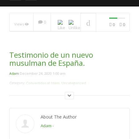
0
Views
0
0
UN MAESTRO DE LA
UNIVERSIDAD CON SU
HERMANA ACEPTARON
EL ISLAM
NOW PLAYING
Testimonio de un nuevo
musulman de España.
Adam
December 24, 2020 1:00 am
Category:
Convertidos al Islam
,
Uncategorized
About The Author
Adam
-