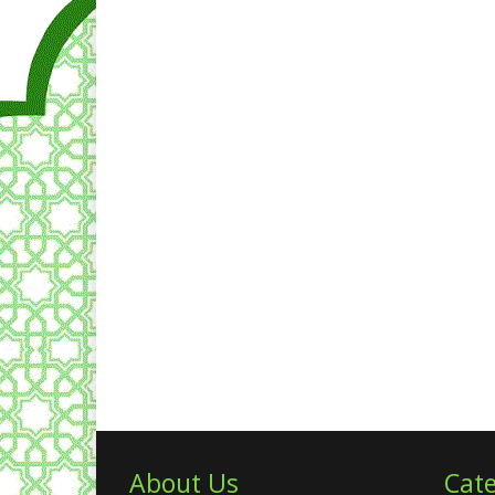
About Us
Cate