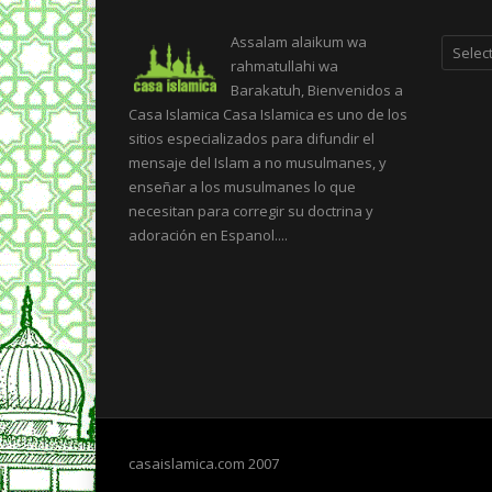
Categor
Assalam alaikum wa
rahmatullahi wa
Barakatuh, Bienvenidos a
Casa Islamica Casa Islamica es uno de los
sitios especializados para difundir el
mensaje del Islam a no musulmanes, y
enseñar a los musulmanes lo que
necesitan para corregir su doctrina y
adoración en Espanol....
casaislamica.com 2007