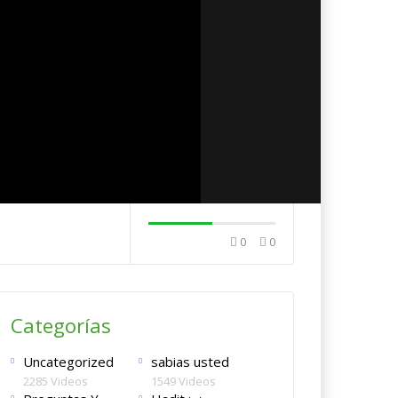
0
0
a , puedo
Llamada a la oración Al-
te del Islam ?
Adhan الأذان .
Siento vergüen
Categorías
Uncategorized
sabias usted
2285 Videos
1549 Videos