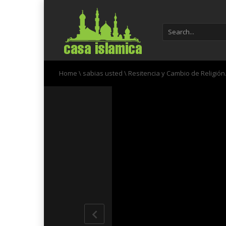
Home
\
sabias usted
\
Resitencia y Cambio de Religión.