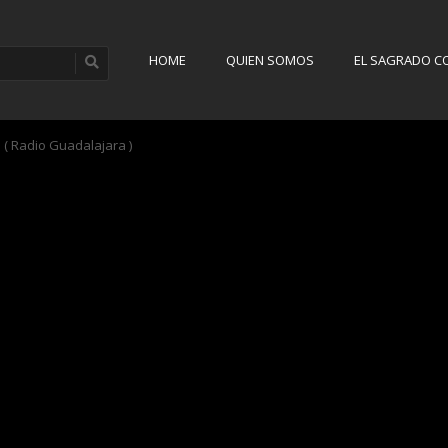
HOME
QUIEN SOMOS
EL SAGRADO C
 ( Radio Guadalajara )