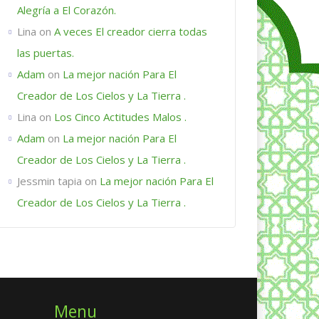
Alegría a El Corazón.
Lina
on
A veces El creador cierra todas
las puertas.
Adam
on
La mejor nación Para El
Creador de Los Cielos y La Tierra .
Lina
on
Los Cinco Actitudes Malos .
Adam
on
La mejor nación Para El
Creador de Los Cielos y La Tierra .
Jessmin tapia
on
La mejor nación Para El
Creador de Los Cielos y La Tierra .
Menu