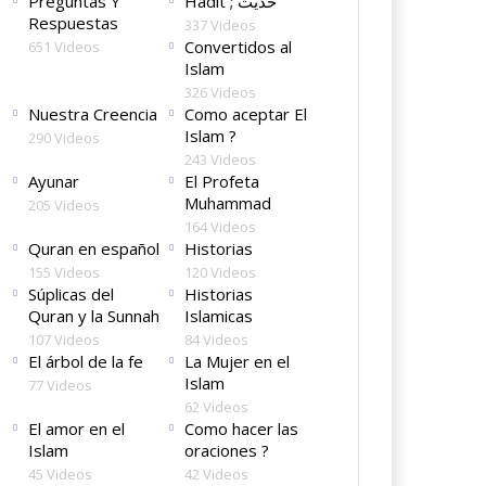
Preguntas Y
Hadit ; حديث
Respuestas
337 Videos
Convertidos al
651 Videos
Islam
326 Videos
Nuestra Creencia
Como aceptar El
Islam ?
290 Videos
243 Videos
Ayunar
El Profeta
Muhammad
205 Videos
164 Videos
Quran en español
Historias
155 Videos
120 Videos
Súplicas del
Historias
Quran y la Sunnah
Islamicas
107 Videos
84 Videos
El árbol de la fe
La Mujer en el
Islam
77 Videos
62 Videos
El amor en el
Como hacer las
Islam
oraciones ?
45 Videos
42 Videos