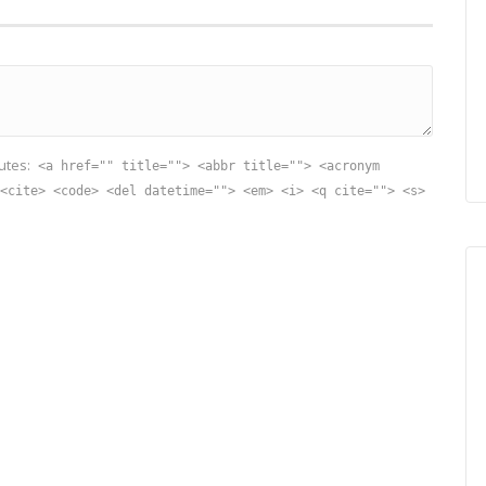
utes:
<a href="" title=""> <abbr title=""> <acronym
<cite> <code> <del datetime=""> <em> <i> <q cite=""> <s>