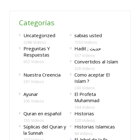
Categorías
Uncategorized
sabias usted
2286 Videos
1550 Videos
Preguntas Y
Hadit ; حديث
Respuestas
337 Videos
Convertidos al Islam
652 Videos
326 Videos
Nuestra Creencia
Como aceptar El
Islam ?
291 Videos
243 Videos
Ayunar
El Profeta
Muhammad
205 Videos
164 Videos
Quran en español
Historias
155 Videos
120 Videos
Súplicas del Quran y
Historias Islamicas
la Sunnah
84 Videos
El árbol de la fe
107 Videos