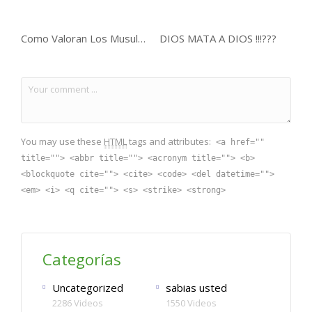
Como Valoran Los Musulmanes a Sus Mujeres .
DIOS MATA A DIOS !!!???
You may use these
HTML
tags and attributes:
<a href=""
title=""> <abbr title=""> <acronym title=""> <b>
<blockquote cite=""> <cite> <code> <del datetime="">
<em> <i> <q cite=""> <s> <strike> <strong>
Categorías
Uncategorized
sabias usted
2286 Videos
1550 Videos