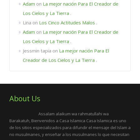
Adam
on
La mejor nación Para El Creador de
Los Cielos y La Tierra .
Lina
on
Los Cinco Actitudes Malos .
Adam
on
La mejor nación Para El Creador de
Los Cielos y La Tierra .
Jessmin tapia
on
La mejor nación Para El
Creador de Los Cielos y La Tierra .
About Us
Assalam alaikum wa rahmatullahi wa
Barakatuh, Bienvenidos a Casa Islamica Casa Islamica es uno
de los sitios especializados para difundir el mensaje del Islam a
no musulmanes, y enseñar a los musulmanes lo que necesitan