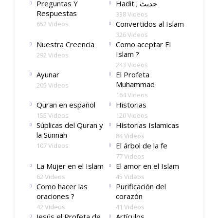
Preguntas Y
Hadit ; حديث
Respuestas
338 Videos
Convertidos al Islam
652 Videos
326 Videos
Nuestra Creencia
Como aceptar El
Islam ?
292 Videos
243 Videos
Ayunar
El Profeta
Muhammad
205 Videos
164 Videos
Quran en español
Historias
155 Videos
120 Videos
Súplicas del Quran y
Historias Islamicas
la Sunnah
84 Videos
El árbol de la fe
107 Videos
77 Videos
La Mujer en el Islam
El amor en el Islam
62 Videos
45 Videos
Como hacer las
Purificación del
oraciones ?
corazón
42 Videos
41 Videos
Jesús el Profeta de
Artículos