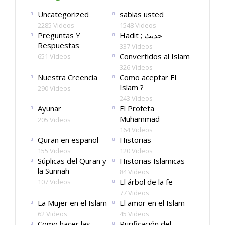
Uncategorized
sabias usted
2285 Videos
1548 Videos
Preguntas Y
Hadit ; حديث
Respuestas
337 Videos
Convertidos al Islam
651 Videos
326 Videos
Nuestra Creencia
Como aceptar El
Islam ?
290 Videos
243 Videos
Ayunar
El Profeta
Muhammad
205 Videos
164 Videos
Quran en español
Historias
155 Videos
120 Videos
Súplicas del Quran y
Historias Islamicas
la Sunnah
84 Videos
El árbol de la fe
107 Videos
77 Videos
La Mujer en el Islam
El amor en el Islam
62 Videos
45 Videos
Como hacer las
Purificación del