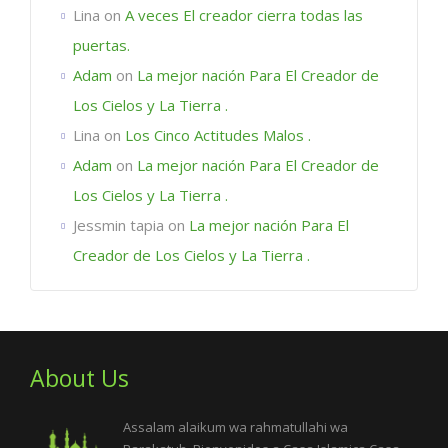
Lina
on
A veces El creador cierra todas las
puertas.
Adam
on
La mejor nación Para El Creador de
Los Cielos y La Tierra .
Lina
on
Los Cinco Actitudes Malos .
Adam
on
La mejor nación Para El Creador de
Los Cielos y La Tierra .
Jessmin tapia
on
La mejor nación Para El
Creador de Los Cielos y La Tierra .
About Us
Assalam alaikum wa rahmatullahi wa