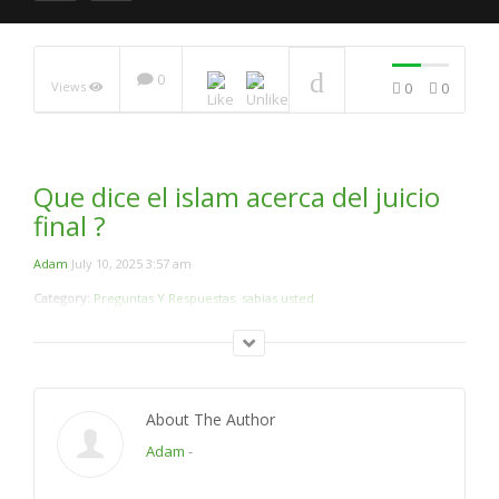
0
Views
0
0
Es Verdad Que Todas
Las Religiones Son lo
mismo ?
NOW PLAYING
Que dice el islam acerca del juicio
final ?
Adam
July 10, 2025 3:57 am
Category:
Preguntas Y Respuestas
,
sabias usted
About The Author
Adam
-