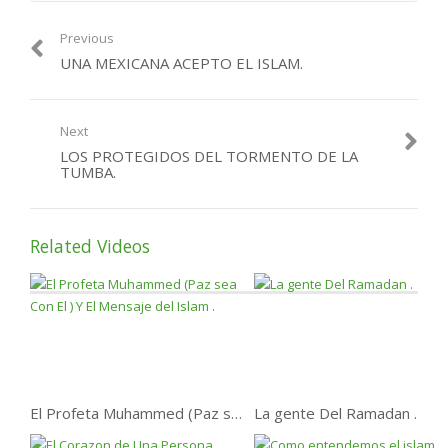
La atracción de los
católicos por el Islam.
Previous
UNA MEXICANA ACEPTO EL ISLAM.
UNA MUJER CRISTIANA
ABRAZO EL ISLAM.
Next
Jovencito inglés se
convierte al islam
LOS PROTEGIDOS DEL TORMENTO DE LA
TUMBA.
Paren de Mentir .
Related Videos
Mas Hispanos Aceptando
El Islam cada Dia
El Profeta Muhammed (Paz sea Con El ) Y El Mensaje del Islam .
La gente Del Ramadan .