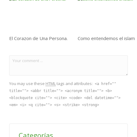
El Corazon de Una Persona.
Como entendemos el islam
You may use these
HTML
tags and attributes:
<a href=""
title=""> <abbr title=""> <acronym title=""> <b>
<blockquote cite=""> <cite> <code> <del datetime="">
<em> <i> <q cite=""> <s> <strike> <strong>
Categorías