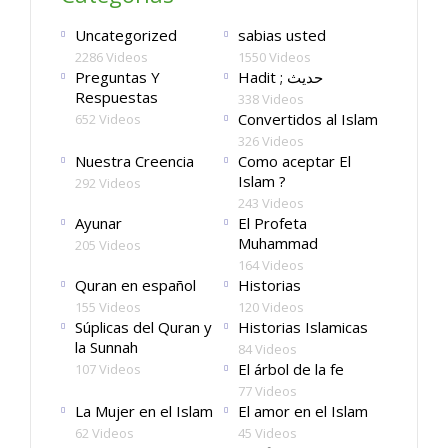
Uncategorized
sabias usted
2286 Videos
1550 Videos
Preguntas Y
Hadit ; حديث
Respuestas
338 Videos
Convertidos al Islam
652 Videos
326 Videos
Nuestra Creencia
Como aceptar El
Islam ?
292 Videos
243 Videos
Ayunar
El Profeta
Muhammad
205 Videos
164 Videos
Quran en español
Historias
155 Videos
120 Videos
Súplicas del Quran y
Historias Islamicas
la Sunnah
84 Videos
El árbol de la fe
107 Videos
77 Videos
La Mujer en el Islam
El amor en el Islam
62 Videos
45 Videos