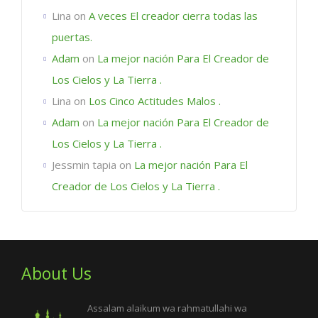
Lina
on
A veces El creador cierra todas las
puertas.
Adam
on
La mejor nación Para El Creador de
Los Cielos y La Tierra .
Lina
on
Los Cinco Actitudes Malos .
Adam
on
La mejor nación Para El Creador de
Los Cielos y La Tierra .
Jessmin tapia
on
La mejor nación Para El
Creador de Los Cielos y La Tierra .
About Us
Assalam alaikum wa rahmatullahi wa