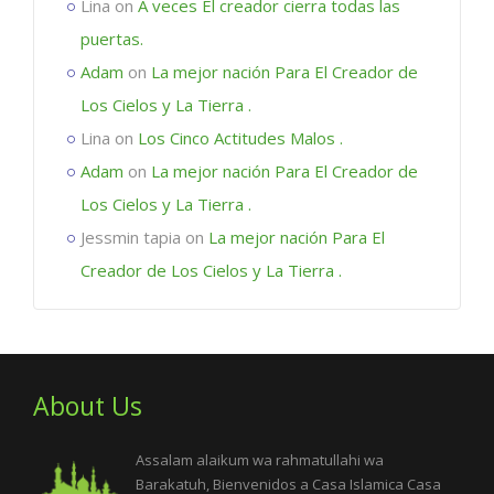
Lina
on
A veces El creador cierra todas las
puertas.
Adam
on
La mejor nación Para El Creador de
Los Cielos y La Tierra .
Lina
on
Los Cinco Actitudes Malos .
Adam
on
La mejor nación Para El Creador de
Los Cielos y La Tierra .
Jessmin tapia
on
La mejor nación Para El
Creador de Los Cielos y La Tierra .
About Us
Assalam alaikum wa rahmatullahi wa
Barakatuh, Bienvenidos a Casa Islamica Casa