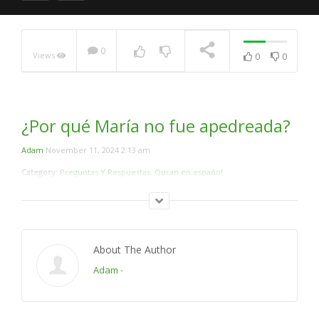
Imam Hasan Al-Basri
NOW PLAYING
0
Views
0
0
¿Por qué María no fue apedreada?
Adam
November 11, 2024 2:13 am
Category:
Preguntas Y Respuestas
,
Quran en español
About The Author
Adam
-