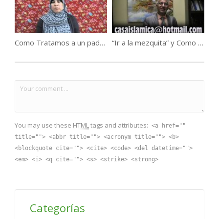
Como Tratamos a un padre que abandona sus hijos ?
“Ir a la mezquita” y Como Irnos a La mezquitas ?
You may use these
HTML
tags and attributes:
<a href=""
title=""> <abbr title=""> <acronym title=""> <b>
<blockquote cite=""> <cite> <code> <del datetime="">
<em> <i> <q cite=""> <s> <strike> <strong>
Categorías