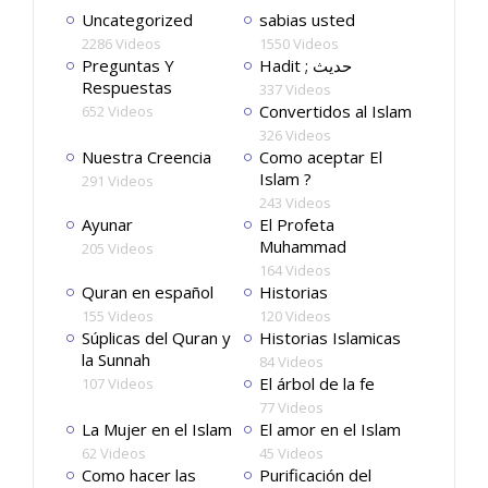
Uncategorized
sabias usted
2286 Videos
1550 Videos
Preguntas Y
Hadit ; حديث
Respuestas
337 Videos
Convertidos al Islam
652 Videos
326 Videos
Nuestra Creencia
Como aceptar El
Islam ?
291 Videos
243 Videos
Ayunar
El Profeta
Muhammad
205 Videos
164 Videos
Quran en español
Historias
155 Videos
120 Videos
Súplicas del Quran y
Historias Islamicas
la Sunnah
84 Videos
El árbol de la fe
107 Videos
77 Videos
La Mujer en el Islam
El amor en el Islam
62 Videos
45 Videos
Como hacer las
Purificación del