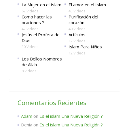
La Mujer en el Islam
El amor en el Islam
Category:
Purificación del corazón
,
Quran en español
62 Videos
45 Videos
Como hacer las
Purificación del
oraciones ?
corazón
42 Videos
40 Videos
Jesús el Profeta de
Artículos
Dios
12 Videos
Islam Para Niños
30 Videos
12 Videos
Los Bellos Nombres
de Allah
8 Videos
Comentarios Recientes
Adam
on
Es el islam Una Nueva Religión ?
Denia
on
Es el islam Una Nueva Religión ?