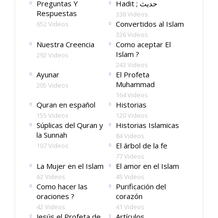
Preguntas Y
Hadit ; حديث
Respuestas
338 Videos
Convertidos al Islam
652 Videos
326 Videos
Nuestra Creencia
Como aceptar El
Islam ?
292 Videos
243 Videos
Ayunar
El Profeta
Muhammad
205 Videos
164 Videos
Quran en español
Historias
155 Videos
120 Videos
Súplicas del Quran y
Historias Islamicas
la Sunnah
84 Videos
El árbol de la fe
107 Videos
77 Videos
La Mujer en el Islam
El amor en el Islam
62 Videos
45 Videos
Como hacer las
Purificación del
oraciones ?
corazón
42 Videos
41 Videos
Jesús el Profeta de
Artículos