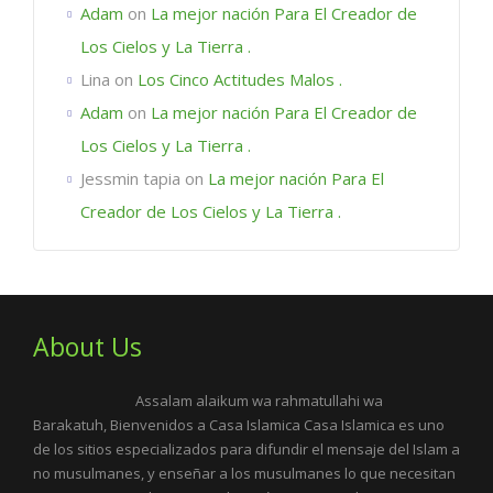
Adam
on
La mejor nación Para El Creador de
Los Cielos y La Tierra .
Lina
on
Los Cinco Actitudes Malos .
Adam
on
La mejor nación Para El Creador de
Los Cielos y La Tierra .
Jessmin tapia
on
La mejor nación Para El
Creador de Los Cielos y La Tierra .
About Us
Assalam alaikum wa rahmatullahi wa
Barakatuh, Bienvenidos a Casa Islamica Casa Islamica es uno
de los sitios especializados para difundir el mensaje del Islam a
no musulmanes, y enseñar a los musulmanes lo que necesitan