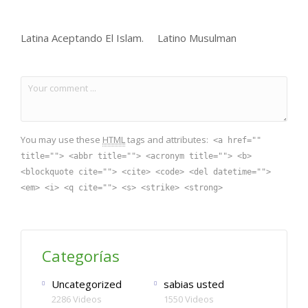
Latina Aceptando El Islam.
Latino Musulman
You may use these
HTML
tags and attributes:
<a href=""
title=""> <abbr title=""> <acronym title=""> <b>
<blockquote cite=""> <cite> <code> <del datetime="">
<em> <i> <q cite=""> <s> <strike> <strong>
Categorías
Uncategorized
sabias usted
2286 Videos
1550 Videos