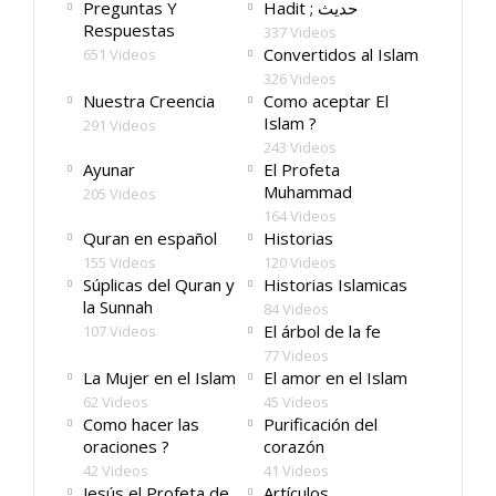
Preguntas Y
Hadit ; حديث
Respuestas
337 Videos
Convertidos al Islam
651 Videos
326 Videos
Nuestra Creencia
Como aceptar El
Islam ?
291 Videos
243 Videos
Ayunar
El Profeta
Muhammad
205 Videos
164 Videos
Quran en español
Historias
155 Videos
120 Videos
Súplicas del Quran y
Historias Islamicas
la Sunnah
84 Videos
El árbol de la fe
107 Videos
77 Videos
La Mujer en el Islam
El amor en el Islam
62 Videos
45 Videos
Como hacer las
Purificación del
oraciones ?
corazón
42 Videos
41 Videos
Jesús el Profeta de
Artículos