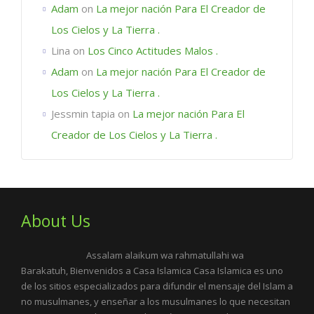
Adam
on
La mejor nación Para El Creador de
Los Cielos y La Tierra .
Lina
on
Los Cinco Actitudes Malos .
Adam
on
La mejor nación Para El Creador de
Los Cielos y La Tierra .
Jessmin tapia
on
La mejor nación Para El
Creador de Los Cielos y La Tierra .
About Us
Assalam alaikum wa rahmatullahi wa
Barakatuh, Bienvenidos a Casa Islamica Casa Islamica es uno
de los sitios especializados para difundir el mensaje del Islam a
no musulmanes, y enseñar a los musulmanes lo que necesitan