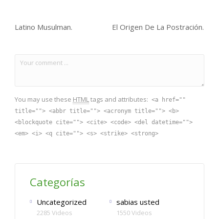
Latino Musulman.
El Origen De La Postración.
You may use these
HTML
tags and attributes:
<a href=""
title=""> <abbr title=""> <acronym title=""> <b>
<blockquote cite=""> <cite> <code> <del datetime="">
<em> <i> <q cite=""> <s> <strike> <strong>
Categorías
Uncategorized
sabias usted
2285 Videos
1550 Videos