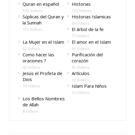
Quran en español
Historias
155 Videos
120 Videos
Súplicas del Quran y
Historias Islamicas
la Sunnah
84 Videos
El árbol de la fe
107 Videos
77 Videos
La Mujer en el Islam
El amor en el Islam
62 Videos
45 Videos
Como hacer las
Purificación del
oraciones ?
corazón
42 Videos
41 Videos
Jesús el Profeta de
Artículos
Dios
12 Videos
Islam Para Niños
30 Videos
12 Videos
Los Bellos Nombres
de Allah
8 Videos