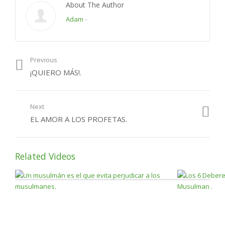
About The Author
Muhammad (saws) no podía estar dentro de la cueva.Fue en
Adam
-
este momento cuando se acercaron tanto a la cueva que Abu
Bakr comenzó a llorar, temiendo de la posibilidad de ser
descubiertos. Pero el Profeta lo consoló diciendo, «No temas;
Ciertamente Allah está con nosotros» (Corán,
9:40
)
Previous
¡QUIERO MÁS!.
Category:
Nuestra Creencia
,
Uncategorized
Next
EL AMOR A LOS PROFETAS.
Related Videos