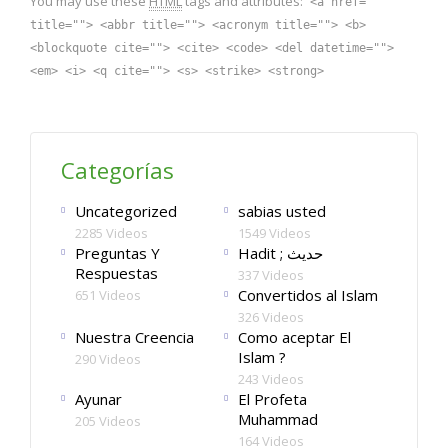
You may use these
HTML
tags and attributes:
<a href=""
title=""> <abbr title=""> <acronym title=""> <b>
<blockquote cite=""> <cite> <code> <del datetime="">
<em> <i> <q cite=""> <s> <strike> <strong>
Categorías
Uncategorized
sabias usted
2285 Videos
1549 Videos
Preguntas Y
Hadit ; حديث
Respuestas
337 Videos
Convertidos al Islam
651 Videos
326 Videos
Nuestra Creencia
Como aceptar El
Islam ?
290 Videos
243 Videos
Ayunar
El Profeta
Muhammad
205 Videos
164 Videos