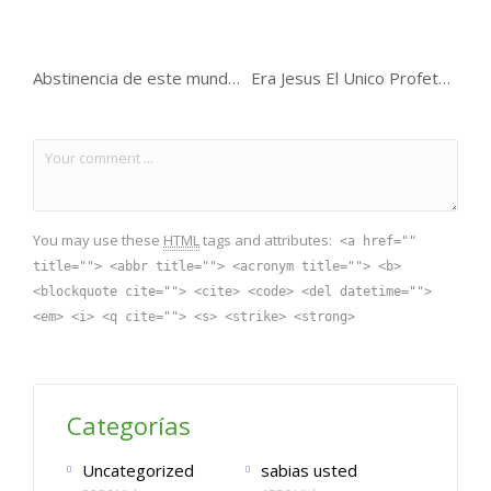
Abstinencia de este mundo y deseo de la Otra Vida
Era Jesus El Unico Profeta Para Dios ?
You may use these
HTML
tags and attributes:
<a href=""
title=""> <abbr title=""> <acronym title=""> <b>
<blockquote cite=""> <cite> <code> <del datetime="">
<em> <i> <q cite=""> <s> <strike> <strong>
Categorías
Uncategorized
sabias usted