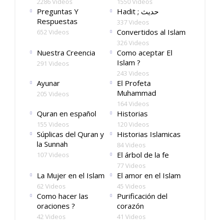
2286 Videos
1550 Videos
Preguntas Y
Hadit ; حديث
Respuestas
337 Videos
Convertidos al Islam
652 Videos
326 Videos
Nuestra Creencia
Como aceptar El
Islam ?
291 Videos
243 Videos
Ayunar
El Profeta
Muhammad
205 Videos
164 Videos
Quran en español
Historias
155 Videos
120 Videos
Súplicas del Quran y
Historias Islamicas
la Sunnah
84 Videos
El árbol de la fe
107 Videos
77 Videos
La Mujer en el Islam
El amor en el Islam
62 Videos
45 Videos
Como hacer las
Purificación del
oraciones ?
corazón
42 Videos
41 Videos