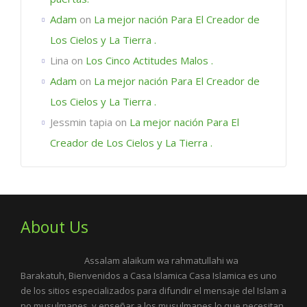
Adam
on
La mejor nación Para El Creador de
Los Cielos y La Tierra .
Lina
on
Los Cinco Actitudes Malos .
Adam
on
La mejor nación Para El Creador de
Los Cielos y La Tierra .
Jessmin tapia
on
La mejor nación Para El
Creador de Los Cielos y La Tierra .
About Us
Assalam alaikum wa rahmatullahi wa
Barakatuh, Bienvenidos a Casa Islamica Casa Islamica es uno
de los sitios especializados para difundir el mensaje del Islam a
no musulmanes, y enseñar a los musulmanes lo que necesitan