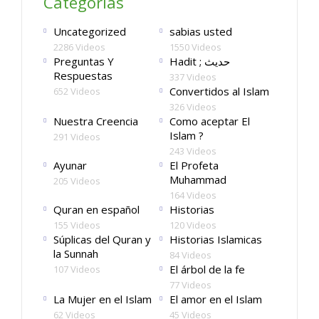
Categorías
Uncategorized
sabias usted
2286 Videos
1550 Videos
Preguntas Y
Hadit ; حديث
Respuestas
337 Videos
Convertidos al Islam
652 Videos
326 Videos
Nuestra Creencia
Como aceptar El
Islam ?
291 Videos
243 Videos
Ayunar
El Profeta
Muhammad
205 Videos
164 Videos
Quran en español
Historias
155 Videos
120 Videos
Súplicas del Quran y
Historias Islamicas
la Sunnah
84 Videos
El árbol de la fe
107 Videos
77 Videos
La Mujer en el Islam
El amor en el Islam
62 Videos
45 Videos