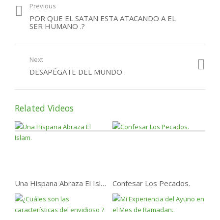
La atracción de los
Previous
católicos por el Islam.
POR QUE EL SATAN ESTA ATACANDO A EL
SER HUMANO .?
UNA MUJER CRISTIANA
ABRAZO EL ISLAM.
Next
Jovencito inglés se
DESAPÉGATE DEL MUNDO .
convierte al islam
Paren de Mentir .
Related Videos
Mas Hispanos Aceptando
El Islam cada Dia
Una Hispana Abraza El Islam.
Confesar Los Pecados.