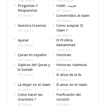
2285 Videos
1550 Videos
Preguntas Y
Hadit ; حديث
Respuestas
337 Videos
Convertidos al Islam
651 Videos
326 Videos
Nuestra Creencia
Como aceptar El
Islam ?
291 Videos
243 Videos
Ayunar
El Profeta
Muhammad
205 Videos
164 Videos
Quran en español
Historias
155 Videos
120 Videos
Súplicas del Quran y
Historias Islamicas
la Sunnah
84 Videos
El árbol de la fe
107 Videos
77 Videos
La Mujer en el Islam
El amor en el Islam
62 Videos
45 Videos
Como hacer las
Purificación del
oraciones ?
corazón
42 Videos
41 Videos