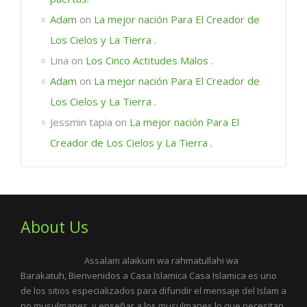
Adam
on
La mejor nación Para El Creador de
Los Cielos y La Tierra .
Lina
on
Los Cinco Actitudes Malos .
Adam
on
La mejor nación Para El Creador de
Los Cielos y La Tierra .
Jessmin tapia
on
La mejor nación Para El
Creador de Los Cielos y La Tierra .
About Us
Assalam alaikum wa rahmatullahi wa
Barakatuh, Bienvenidos a Casa Islamica Casa Islamica es uno
de los sitios especializados para difundir el mensaje del Islam a
no musulmanes, y enseñar a los musulmanes lo que necesitan