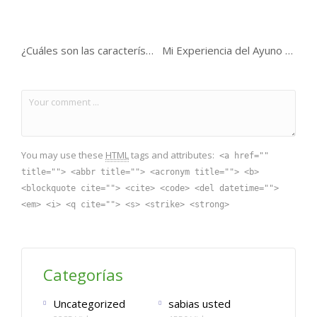
¿Cuáles son las características del envidioso ?
Mi Experiencia del Ayuno en el Mes de Ramadan..
You may use these
HTML
tags and attributes:
<a href=""
title=""> <abbr title=""> <acronym title=""> <b>
<blockquote cite=""> <cite> <code> <del datetime="">
<em> <i> <q cite=""> <s> <strike> <strong>
Categorías
Uncategorized
sabias usted