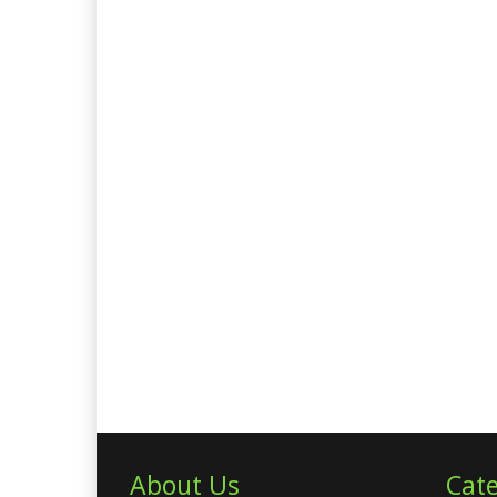
About Us
Cate