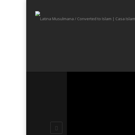
Home
\
Como aceptar El Islam ?
\
Latina Musulmana / C