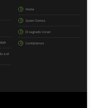
Home
Quien Somos
El sagrado Coran
Allah
Contáctenos
o a el