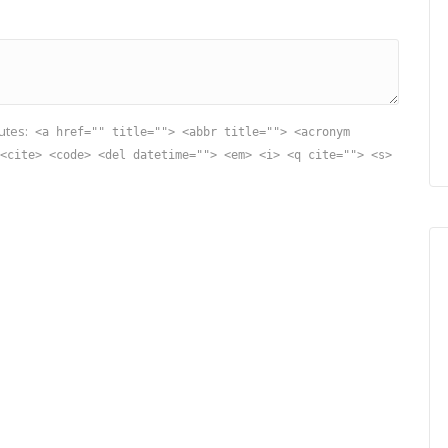
utes:
<a href="" title=""> <abbr title=""> <acronym
<cite> <code> <del datetime=""> <em> <i> <q cite=""> <s>