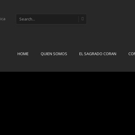
onverted to Islam
HOME
QUIEN SOMOS
EL SAGRADO CORAN
CO