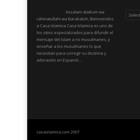
Categor
Assalam alaikum wa
rahmatullahi wa Barakatuh, Bienvenidos
a Casa Islamica Casa Islamica es uno de
los sitios especializados para difundir el
mensaje del Islam a no musulmanes, y
enseñar a los musulmanes lo que
necesitan para corregir su doctrina y
adoración en Espanol....
casaislamica.com 2007