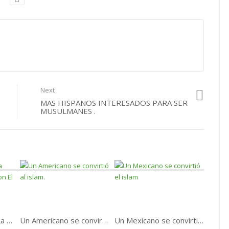
Next
MAS HISPANOS INTERESADOS PARA SER
MUSULMANES .
El Hermano Kiven y La Hermana Lydia Aceptaron El Islam.
Un Americano se convirtió al islam.
Un Mexicano se convirtió el islam