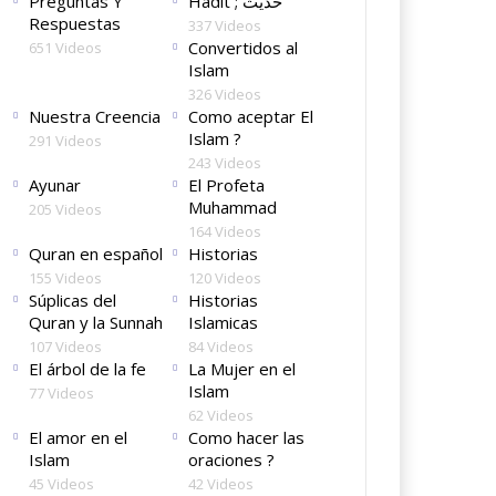
Preguntas Y
Hadit ; حديث
Respuestas
337 Videos
Convertidos al
651 Videos
Islam
326 Videos
Nuestra Creencia
Como aceptar El
Islam ?
291 Videos
243 Videos
Ayunar
El Profeta
Muhammad
205 Videos
164 Videos
Quran en español
Historias
155 Videos
120 Videos
Súplicas del
Historias
Quran y la Sunnah
Islamicas
107 Videos
84 Videos
El árbol de la fe
La Mujer en el
Islam
77 Videos
62 Videos
El amor en el
Como hacer las
Islam
oraciones ?
45 Videos
42 Videos