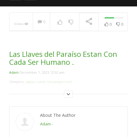
0
Views
0
0
El miedo de Aceptar el
Islam .Me Familia Esta En
Contra .
NOW PLAYING
Las Llaves del Paraíso Estan Con
Cada Ser Humano .
Adam
December 1, 2023 12:02 am
Category:
sabias usted
,
Uncategorized
About The Author
Adam
-