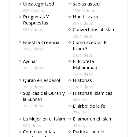
Uncategorized
sabias usted
2286 Videos
1550 Videos
Preguntas Y
Hadit ; حديث
Respuestas
337 Videos
Convertidos al Islam
652 Videos
326 Videos
Nuestra Creencia
Como aceptar El
Islam ?
291 Videos
243 Videos
Ayunar
El Profeta
Muhammad
205 Videos
164 Videos
Quran en español
Historias
155 Videos
120 Videos
Súplicas del Quran y
Historias Islamicas
la Sunnah
84 Videos
El árbol de la fe
107 Videos
77 Videos
La Mujer en el Islam
El amor en el Islam
62 Videos
45 Videos
Como hacer las
Purificación del