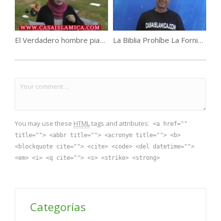
El Verdadero hombre piadoso de taqwâ
La Biblia Prohíbe La Fornicación .
You may use these
HTML
tags and attributes:
<a href=""
title=""> <abbr title=""> <acronym title=""> <b>
<blockquote cite=""> <cite> <code> <del datetime="">
<em> <i> <q cite=""> <s> <strike> <strong>
Categorías