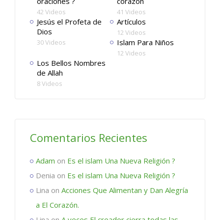
oraciones ?
corazón
42 Videos
41 Videos
Jesús el Profeta de
Artículos
Dios
12 Videos
Islam Para Niños
30 Videos
12 Videos
Los Bellos Nombres
de Allah
8 Videos
Comentarios Recientes
Adam
on
Es el islam Una Nueva Religión ?
Denia
on
Es el islam Una Nueva Religión ?
Lina
on
Acciones Que Alimentan y Dan Alegría
a El Corazón.
Lina
on
A veces El creador cierra todas las