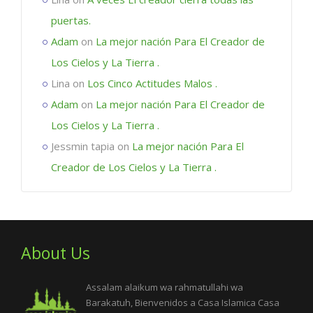
puertas.
Adam
on
La mejor nación Para El Creador de
Los Cielos y La Tierra .
Lina
on
Los Cinco Actitudes Malos .
Adam
on
La mejor nación Para El Creador de
Los Cielos y La Tierra .
Jessmin tapia
on
La mejor nación Para El
Creador de Los Cielos y La Tierra .
About Us
Assalam alaikum wa rahmatullahi wa
Barakatuh, Bienvenidos a Casa Islamica Casa