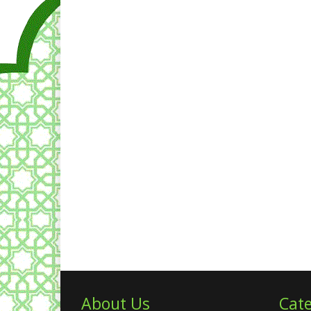
About Us
Cate