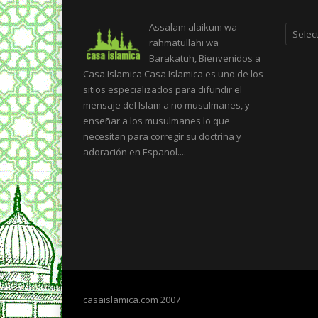
Categor
Assalam alaikum wa
rahmatullahi wa
Barakatuh, Bienvenidos a
Casa Islamica Casa Islamica es uno de los
sitios especializados para difundir el
mensaje del Islam a no musulmanes, y
enseñar a los musulmanes lo que
necesitan para corregir su doctrina y
adoración en Espanol....
casaislamica.com 2007