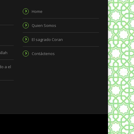
Home
Quien Somos
El sagrado Coran
Allah
Contáctenos
o a el