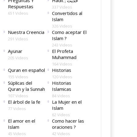
Preguntas Y
Hadit ; حديث
Respuestas
337 Videos
Convertidos al
651 Videos
Islam
326 Videos
Nuestra Creencia
Como aceptar El
Islam ?
291 Videos
243 Videos
Ayunar
El Profeta
Muhammad
205 Videos
164 Videos
Quran en español
Historias
155 Videos
120 Videos
Súplicas del
Historias
Quran y la Sunnah
Islamicas
107 Videos
84 Videos
El árbol de la fe
La Mujer en el
Islam
77 Videos
62 Videos
El amor en el
Como hacer las
Islam
oraciones ?
45 Videos
42 Videos