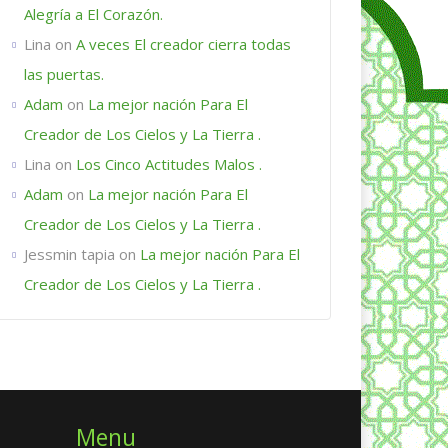
Alegría a El Corazón.
Lina
on
A veces El creador cierra todas
las puertas.
Adam
on
La mejor nación Para El
Creador de Los Cielos y La Tierra .
Lina
on
Los Cinco Actitudes Malos .
Adam
on
La mejor nación Para El
Creador de Los Cielos y La Tierra .
Jessmin tapia
on
La mejor nación Para El
Creador de Los Cielos y La Tierra .
Menu