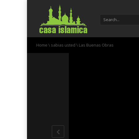
Home
\
sabias usted
\
Las Buenas Obras