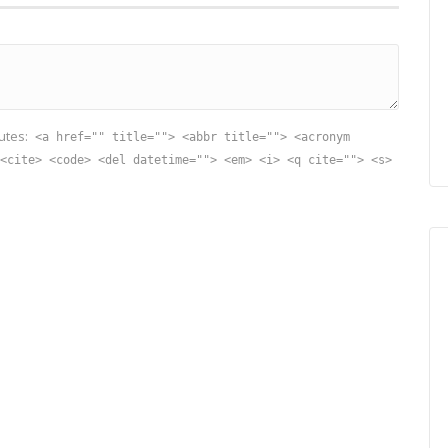
utes:
<a href="" title=""> <abbr title=""> <acronym
<cite> <code> <del datetime=""> <em> <i> <q cite=""> <s>