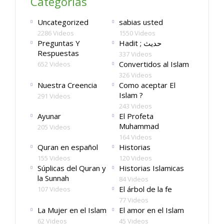
Categorías
Uncategorized
sabias usted
2286 Videos
1550 Videos
Preguntas Y
Hadit ; حديث
Respuestas
337 Videos
Convertidos al Islam
652 Videos
326 Videos
Nuestra Creencia
Como aceptar El
Islam ?
291 Videos
243 Videos
Ayunar
El Profeta
Muhammad
205 Videos
164 Videos
Quran en español
Historias
155 Videos
120 Videos
Súplicas del Quran y
Historias Islamicas
la Sunnah
84 Videos
El árbol de la fe
107 Videos
77 Videos
La Mujer en el Islam
El amor en el Islam
62 Videos
45 Videos