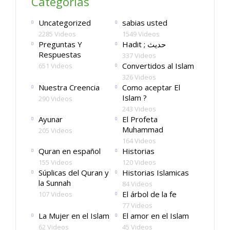
Categorías
Uncategorized
sabias usted
2285 Videos
1549 Videos
Preguntas Y
Hadit ; حديث
Respuestas
337 Videos
Convertidos al Islam
651 Videos
326 Videos
Nuestra Creencia
Como aceptar El
Islam ?
290 Videos
243 Videos
Ayunar
El Profeta
Muhammad
205 Videos
164 Videos
Quran en español
Historias
155 Videos
120 Videos
Súplicas del Quran y
Historias Islamicas
la Sunnah
84 Videos
El árbol de la fe
107 Videos
77 Videos
La Mujer en el Islam
El amor en el Islam
62 Videos
45 Videos