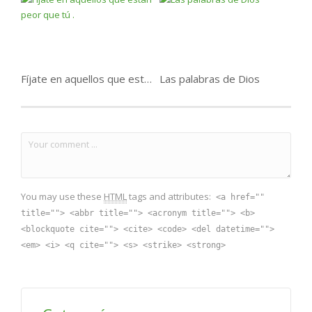
Fíjate en aquellos que están peor que tú .
Las palabras de Dios
You may use these
HTML
tags and attributes:
<a href=""
title=""> <abbr title=""> <acronym title=""> <b>
<blockquote cite=""> <cite> <code> <del datetime="">
<em> <i> <q cite=""> <s> <strike> <strong>