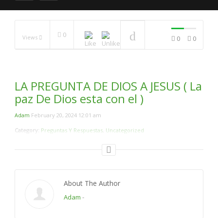
Es Verdad Que Todas
Las Religiones Son lo
mismo ?
NOW PLAYING
0
Views
0
0
LA PREGUNTA DE DIOS A JESUS ( La
paz De Dios esta con el )
Adam
February 20, 2024 12:01 am
Category:
Preguntas Y Respuestas
,
Uncategorized
About The Author
Adam
-