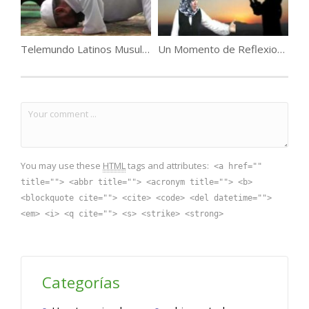
Telemundo Latinos Musulmanes .
Un Momento de Reflexionar
You may use these
HTML
tags and attributes:
<a href=""
title=""> <abbr title=""> <acronym title=""> <b>
<blockquote cite=""> <cite> <code> <del datetime="">
<em> <i> <q cite=""> <s> <strike> <strong>
Categorías