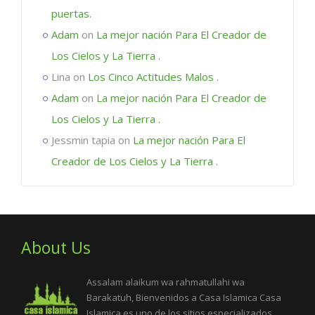
puertas.
Adam
on
La mejor nación Para El Creador de
Los Cielos y La Tierra .
Lina
on
Los Cinco Actitudes Malos .
Adam
on
La mejor nación Para El Creador de
Los Cielos y La Tierra .
Jessmin tapia
on
La mejor nación Para El
Creador de Los Cielos y La Tierra .
About Us
Assalam alaikum wa rahmatullahi wa
Barakatuh, Bienvenidos a Casa Islamica Casa
Islamica es uno de los sitios especializados