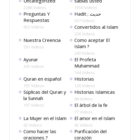
Uncategorized
sabias usted
2286 Videos
1550 Videos
Preguntas Y
Hadit ; حديث
Respuestas
337 Videos
Convertidos al Islam
652 Videos
326 Videos
Nuestra Creencia
Como aceptar El
Islam ?
291 Videos
243 Videos
Ayunar
El Profeta
Muhammad
205 Videos
164 Videos
Quran en español
Historias
155 Videos
120 Videos
Súplicas del Quran y
Historias Islamicas
la Sunnah
84 Videos
El árbol de la fe
107 Videos
77 Videos
La Mujer en el Islam
El amor en el Islam
62 Videos
45 Videos
Como hacer las
Purificación del
oraciones ?
corazón