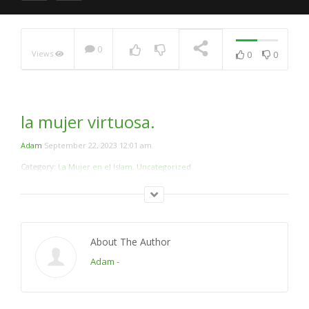
0
Views
0
0
El mal trato de las
mujeres
NOW PLAYING
la mujer virtuosa.
Adam
September 22, 2023 12:01 am
Category:
La Mujer en el Islam
,
Uncategorized
About The Author
Adam
-