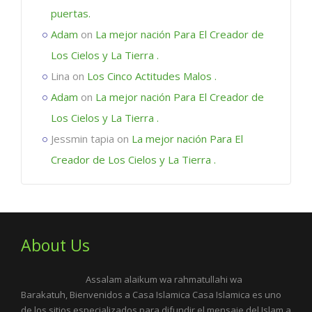
puertas.
Adam
on
La mejor nación Para El Creador de
Los Cielos y La Tierra .
Lina
on
Los Cinco Actitudes Malos .
Adam
on
La mejor nación Para El Creador de
Los Cielos y La Tierra .
Jessmin tapia
on
La mejor nación Para El
Creador de Los Cielos y La Tierra .
About Us
Assalam alaikum wa rahmatullahi wa
Barakatuh, Bienvenidos a Casa Islamica Casa Islamica es uno
de los sitios especializados para difundir el mensaje del Islam a