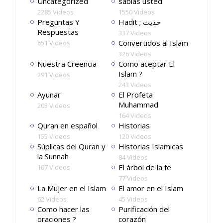
Uncategorized
sabias usted
2285 Videos
1550 Videos
Preguntas Y
Hadit ; حديث
Respuestas
337 Videos
Convertidos al Islam
651 Videos
326 Videos
Nuestra Creencia
Como aceptar El
Islam ?
291 Videos
243 Videos
Ayunar
El Profeta
Muhammad
205 Videos
164 Videos
Quran en español
Historias
155 Videos
120 Videos
Súplicas del Quran y
Historias Islamicas
la Sunnah
84 Videos
El árbol de la fe
107 Videos
77 Videos
La Mujer en el Islam
El amor en el Islam
62 Videos
45 Videos
Como hacer las
Purificación del
oraciones ?
corazón