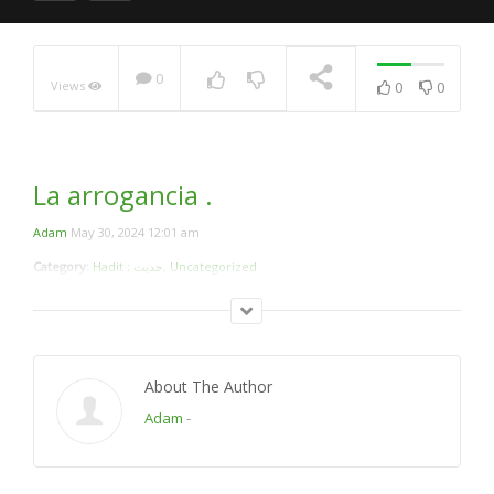
`Si te llega la noche, no
esperes que te llegues la
manana….
0
NOW PLAYING
Views
0
0
La arrogancia .
Adam
May 30, 2024 12:01 am
Category:
Hadit ; حديث
,
Uncategorized
About The Author
Adam
-