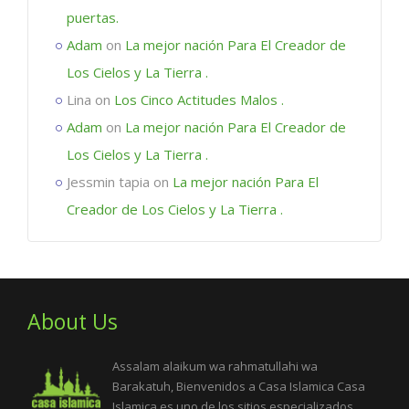
puertas.
Adam
on
La mejor nación Para El Creador de
Los Cielos y La Tierra .
Lina
on
Los Cinco Actitudes Malos .
Adam
on
La mejor nación Para El Creador de
Los Cielos y La Tierra .
Jessmin tapia
on
La mejor nación Para El
Creador de Los Cielos y La Tierra .
About Us
Assalam alaikum wa rahmatullahi wa
Barakatuh, Bienvenidos a Casa Islamica Casa
Islamica es uno de los sitios especializados