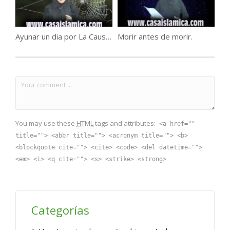
Ayunar un dia por La Causa de Nuestro creador
Morir antes de morir.
You may use these
HTML
tags and attributes:
<a href=""
title=""> <abbr title=""> <acronym title=""> <b>
<blockquote cite=""> <cite> <code> <del datetime="">
<em> <i> <q cite=""> <s> <strike> <strong>
Categorías