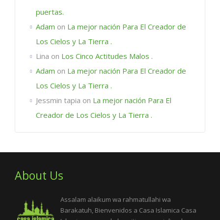
puertas.
Adam
on
La mejor nación Para El Creador de
Los Cielos y La Tierra .
Lina
on
Los Cinco Actitudes Malos .
Adam
on
La mejor nación Para El Creador de
Los Cielos y La Tierra .
Jessmin tapia
on
La mejor nación Para El
Creador de Los Cielos y La Tierra .
About Us
Assalam alaikum wa rahmatullahi wa
Barakatuh, Bienvenidos a Casa Islamica Casa