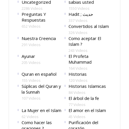
Uncategorized
sabias usted
2286 Videos
1550 Videos
Preguntas Y
Hadit ; حديث
Respuestas
337 Videos
Convertidos al Islam
652 Videos
326 Videos
Nuestra Creencia
Como aceptar El
Islam ?
291 Videos
243 Videos
Ayunar
El Profeta
Muhammad
205 Videos
164 Videos
Quran en español
Historias
155 Videos
120 Videos
Súplicas del Quran y
Historias Islamicas
la Sunnah
84 Videos
El árbol de la fe
107 Videos
77 Videos
La Mujer en el Islam
El amor en el Islam
62 Videos
45 Videos
Como hacer las
Purificación del
oraciones ?
corazón