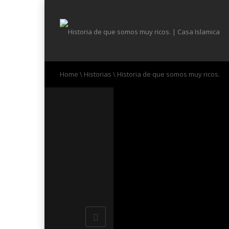
Home
\
Historias
\
Historia de que somos muy ricos.