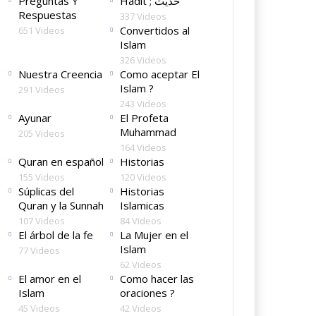
Preguntas Y
Hadit ; حديث
Respuestas
337 Videos
Convertidos al
651 Videos
Islam
326 Videos
Nuestra Creencia
Como aceptar El
Islam ?
291 Videos
243 Videos
Ayunar
El Profeta
Muhammad
205 Videos
164 Videos
Quran en español
Historias
155 Videos
120 Videos
Súplicas del
Historias
Quran y la Sunnah
Islamicas
107 Videos
84 Videos
El árbol de la fe
La Mujer en el
Islam
77 Videos
62 Videos
El amor en el
Como hacer las
Islam
oraciones ?
45 Videos
42 Videos