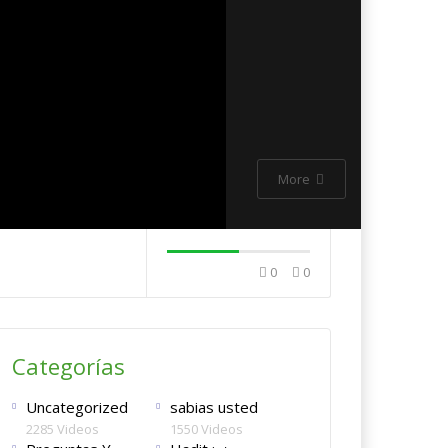
More
 Al-Basri
0
0
Yunus (Jonás )
Categorías
Uncategorized
sabias usted
2285 Videos
1550 Videos