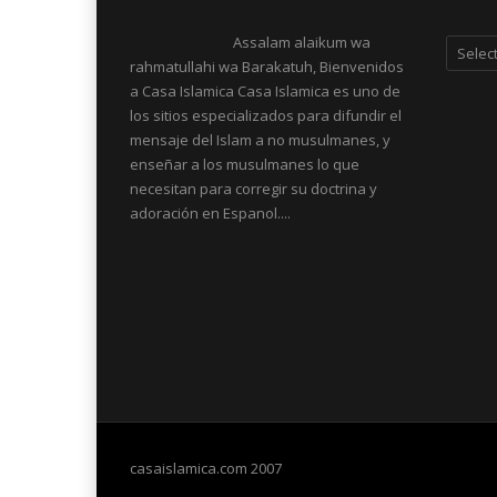
Categor
Assalam alaikum wa
rahmatullahi wa Barakatuh, Bienvenidos
a Casa Islamica Casa Islamica es uno de
los sitios especializados para difundir el
mensaje del Islam a no musulmanes, y
enseñar a los musulmanes lo que
necesitan para corregir su doctrina y
adoración en Espanol....
casaislamica.com 2007