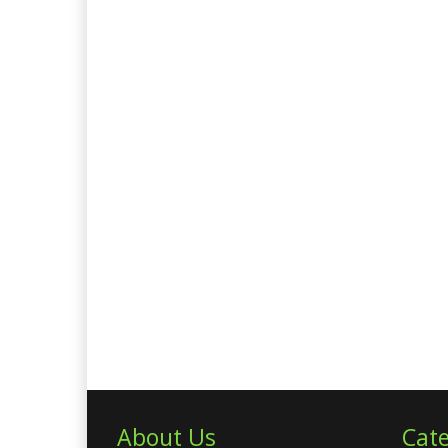
About Us
Cate