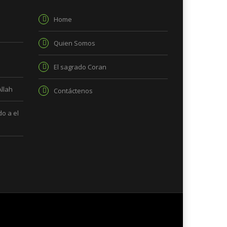
Home
Quien Somos
El sagrado Coran
Allah
Contáctenos
o a el