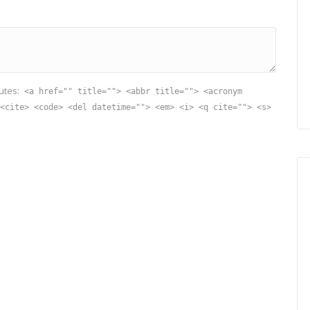
utes:
<a href="" title=""> <abbr title=""> <acronym
<cite> <code> <del datetime=""> <em> <i> <q cite=""> <s>