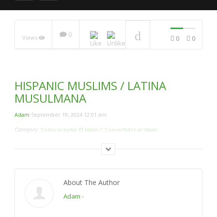
Una Hispana Abraza El
Islam.
NOW PLAYING
0
Views
0
0
HISPANIC MUSLIMS / LATINA
MUSULMANA
Adam
September 19, 2024 12:01 am
Category:
Como aceptar El Islam ?
,
Convertidos al Islam
About The Author
Adam
-