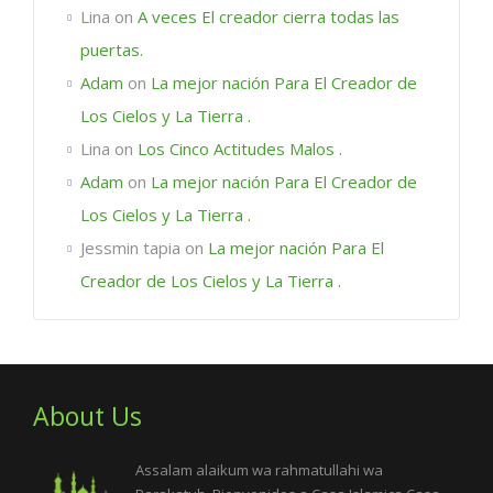
Lina
on
A veces El creador cierra todas las
puertas.
Adam
on
La mejor nación Para El Creador de
Los Cielos y La Tierra .
Lina
on
Los Cinco Actitudes Malos .
Adam
on
La mejor nación Para El Creador de
Los Cielos y La Tierra .
Jessmin tapia
on
La mejor nación Para El
Creador de Los Cielos y La Tierra .
About Us
Assalam alaikum wa rahmatullahi wa