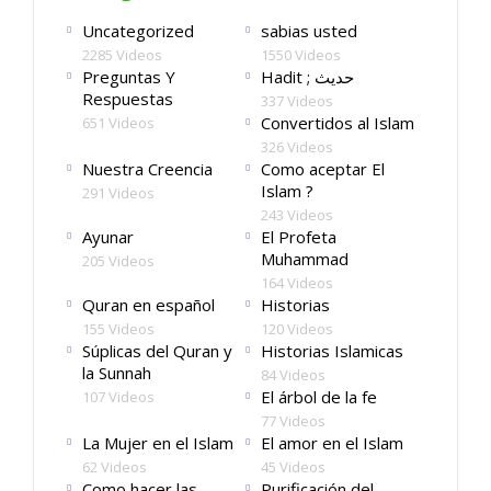
Uncategorized
sabias usted
2285 Videos
1550 Videos
Preguntas Y
Hadit ; حديث
Respuestas
337 Videos
Convertidos al Islam
651 Videos
326 Videos
Nuestra Creencia
Como aceptar El
Islam ?
291 Videos
243 Videos
Ayunar
El Profeta
Muhammad
205 Videos
164 Videos
Quran en español
Historias
155 Videos
120 Videos
Súplicas del Quran y
Historias Islamicas
la Sunnah
84 Videos
El árbol de la fe
107 Videos
77 Videos
La Mujer en el Islam
El amor en el Islam
62 Videos
45 Videos
Como hacer las
Purificación del