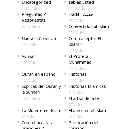
Uncategorized
sabias usted
2285 Videos
1550 Videos
Preguntas Y
Hadit ; حديث
Respuestas
337 Videos
Convertidos al Islam
651 Videos
326 Videos
Nuestra Creencia
Como aceptar El
Islam ?
291 Videos
243 Videos
Ayunar
El Profeta
Muhammad
205 Videos
164 Videos
Quran en español
Historias
155 Videos
120 Videos
Súplicas del Quran y
Historias Islamicas
la Sunnah
84 Videos
El árbol de la fe
107 Videos
77 Videos
La Mujer en el Islam
El amor en el Islam
62 Videos
45 Videos
Como hacer las
Purificación del
oraciones ?
corazón