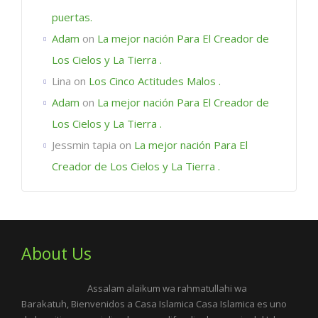
puertas.
Adam
on
La mejor nación Para El Creador de
Los Cielos y La Tierra .
Lina
on
Los Cinco Actitudes Malos .
Adam
on
La mejor nación Para El Creador de
Los Cielos y La Tierra .
Jessmin tapia
on
La mejor nación Para El
Creador de Los Cielos y La Tierra .
About Us
Assalam alaikum wa rahmatullahi wa
Barakatuh, Bienvenidos a Casa Islamica Casa Islamica es uno