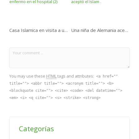
Casa Islamica en visita a un enfermo en el hospital (2)
Una niña de Alemania aceptó el Islam .
You may use these
HTML
tags and attributes:
<a href=""
title=""> <abbr title=""> <acronym title=""> <b>
<blockquote cite=""> <cite> <code> <del datetime="">
<em> <i> <q cite=""> <s> <strike> <strong>
Categorías