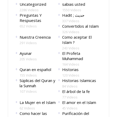
Uncategorized
sabias usted
2286 Videos
1550 Videos
Preguntas Y
Hadit ; حديث
Respuestas
337 Videos
Convertidos al Islam
652 Videos
326 Videos
Nuestra Creencia
Como aceptar El
Islam ?
291 Videos
243 Videos
Ayunar
El Profeta
Muhammad
205 Videos
164 Videos
Quran en español
Historias
155 Videos
120 Videos
Súplicas del Quran y
Historias Islamicas
la Sunnah
84 Videos
El árbol de la fe
107 Videos
77 Videos
La Mujer en el Islam
El amor en el Islam
62 Videos
45 Videos
Como hacer las
Purificación del