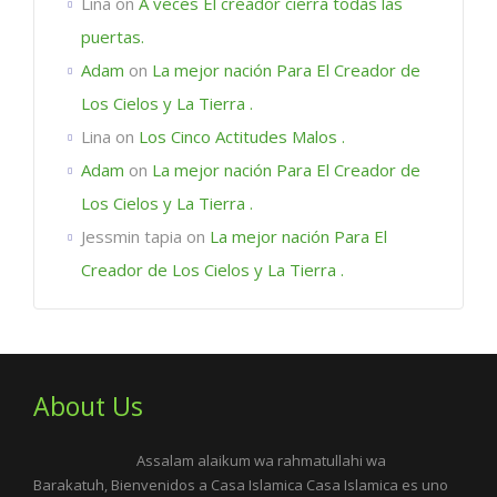
Lina
on
A veces El creador cierra todas las
puertas.
Adam
on
La mejor nación Para El Creador de
Los Cielos y La Tierra .
Lina
on
Los Cinco Actitudes Malos .
Adam
on
La mejor nación Para El Creador de
Los Cielos y La Tierra .
Jessmin tapia
on
La mejor nación Para El
Creador de Los Cielos y La Tierra .
About Us
Assalam alaikum wa rahmatullahi wa
Barakatuh, Bienvenidos a Casa Islamica Casa Islamica es uno