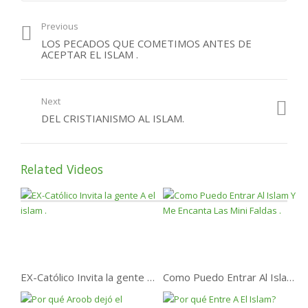
La atracción de los
católicos por el Islam.
Previous
LOS PECADOS QUE COMETIMOS ANTES DE
UNA MUJER CRISTIANA
ACEPTAR EL ISLAM .
ABRAZO EL ISLAM.
Jovencito inglés se
Next
convierte al islam
DEL CRISTIANISMO AL ISLAM.
Paren de Mentir .
Related Videos
Mas Hispanos Aceptando
El Islam cada Dia
EX-Católico Invita la gente A el islam .
Como Puedo Entrar Al Islam Y Me Encanta Las Mini Faldas .