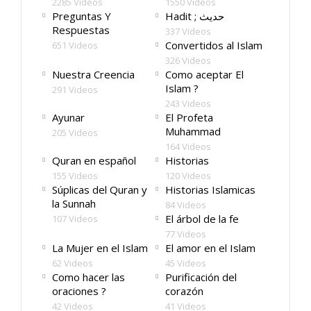
2285 Videos
1550 Videos
Preguntas Y
Hadit ; حديث
Respuestas
337 Videos
Convertidos al Islam
651 Videos
326 Videos
Nuestra Creencia
Como aceptar El
Islam ?
291 Videos
243 Videos
Ayunar
El Profeta
Muhammad
205 Videos
164 Videos
Quran en español
Historias
155 Videos
120 Videos
Súplicas del Quran y
Historias Islamicas
la Sunnah
84 Videos
El árbol de la fe
107 Videos
77 Videos
La Mujer en el Islam
El amor en el Islam
62 Videos
45 Videos
Como hacer las
Purificación del
oraciones ?
corazón
42 Videos
41 Videos