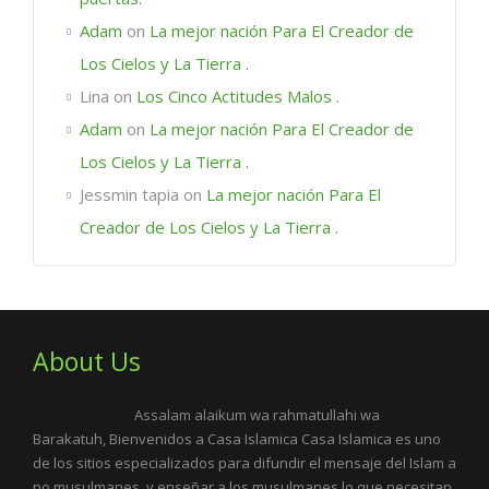
Adam
on
La mejor nación Para El Creador de
Los Cielos y La Tierra .
Lina
on
Los Cinco Actitudes Malos .
Adam
on
La mejor nación Para El Creador de
Los Cielos y La Tierra .
Jessmin tapia
on
La mejor nación Para El
Creador de Los Cielos y La Tierra .
About Us
Assalam alaikum wa rahmatullahi wa
Barakatuh, Bienvenidos a Casa Islamica Casa Islamica es uno
de los sitios especializados para difundir el mensaje del Islam a
no musulmanes, y enseñar a los musulmanes lo que necesitan